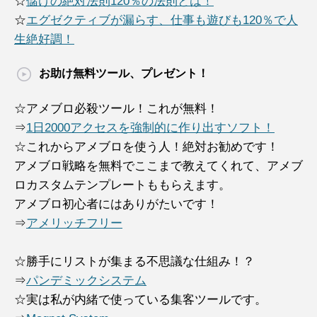
☆
儲けの絶対法則120％の法則とは！
☆
エグゼクティブが漏らす、仕事も遊びも120％で人
生絶好調！
お助け無料ツール、プレゼント！
☆アメブロ必殺ツール！これが無料！
⇒
1日2000アクセスを強制的に作り出すソフト！
☆これからアメブロを使う人！絶対お勧めです！
アメブロ戦略を無料でここまで教えてくれて、アメブ
ロカスタムテンプレートももらえます。
アメブロ初心者にはありがたいです！
⇒
アメリッチフリー
☆勝手にリストが集まる不思議な仕組み！？
⇒
パンデミックシステム
☆実は私が内緒で使っている集客ツールです。