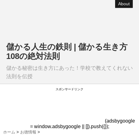
About
儲かる人生の鉄則 | 儲かる生き方
108の絶対法則
儲かる秘密は生き方にあった！学校で教えてくれない
法則を伝授
スポンサードリンク
(adsbygoogle
= window.adsbygoogle || []).push({});
ホーム
>
お徳情報
>