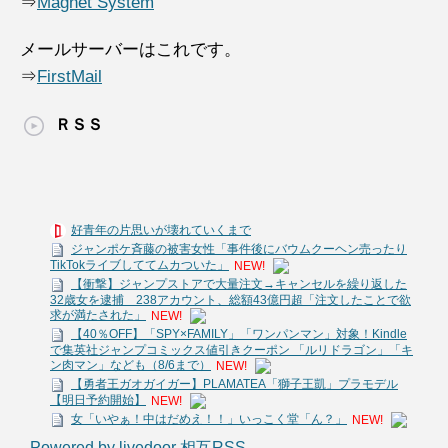
⇒
Magnet System
メールサーバーはこれです。
⇒
FirstMail
ＲＳＳ
好青年の片思いが壊れていくまで
ジャンポケ斉藤の被害女性「事件後にバウムクーヘン売ったり
TikTokライブしててムカついた」
NEW!
【衝撃】ジャンプストアで大量注文→キャンセルを繰り返した
32歳女を逮捕 238アカウント、総額43億円超「注文したことで欲
求が満たされた」
NEW!
【40％OFF】「SPY×FAMILY」「ワンパンマン」対象！Kindle
で集英社ジャンプコミックス値引きクーポン 「ルリドラゴン」「キ
ン肉マン」なども（8/6まで）
NEW!
【勇者王ガオガイガー】PLAMATEA「獅子王凱」プラモデル
【明日予約開始】
NEW!
女「いやぁ！中はだめえ！！」いっこく堂「ん？」
NEW!
Powered by livedoor 相互RSS