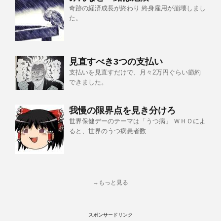
奇跡の経済成長が終わり 終身雇用が崩壊しまし
た。
見直すべき3つの支払い
支払いを見直すだけで、月々2万円ぐらい節約
できました。
我慢の限界点を見き分けろ
世界保健デーのテーマは「うつ病」 ＷＨＯによ
ると、世界のうつ病患者数
→もっと見る
スポンサードリンク