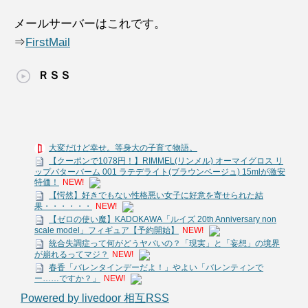
メールサーバーはこれです。
⇒
FirstMail
ＲＳＳ
大変だけど幸せ。等身大の子育て物語。
【クーポンで1078円！】RIMMEL(リンメル) オーマイグロス リ
ップバターバーム 001 ラテデライト(ブラウンベージュ) 15mlが激安
特価！
NEW!
【愕然】好きでもない性格悪い女子に好意を寄せられた結
果・・・・・・
NEW!
【ゼロの使い魔】KADOKAWA「ルイズ 20th Anniversary non
scale model」フィギュア【予約開始】
NEW!
統合失調症って何がどうヤバいの？「現実」と「妄想」の境界
が崩れるってマジ？
NEW!
春香「バレンタインデーだよ！」やよい「バレンティンで
ー……ですか？」
NEW!
Powered by livedoor 相互RSS