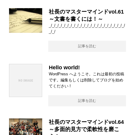
社長のマスターマインドvol.61
～文書を書くには！～
_/_/_/_/_/_/_/_/_/_/_/_/_/_/_/_/_/_/_/_/_/_/_/
_/_/
記事を読む
Hello world!
WordPress へようこそ。これは最初の投稿
です。編集もしくは削除してブログを始め
てください !
記事を読む
社長のマスターマインドvol.64
～多面的見方で柔軟性を磨こ