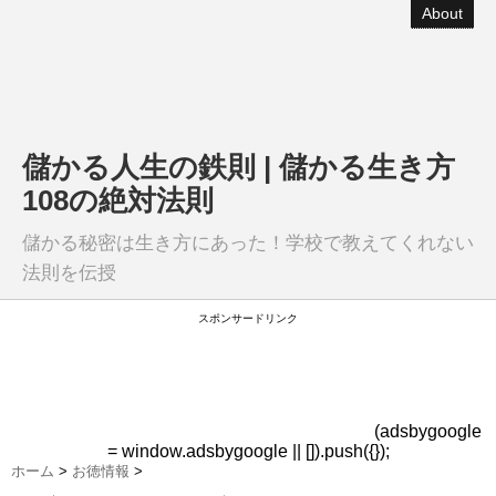
About
儲かる人生の鉄則 | 儲かる生き方
108の絶対法則
儲かる秘密は生き方にあった！学校で教えてくれない
法則を伝授
スポンサードリンク
(adsbygoogle
= window.adsbygoogle || []).push({});
ホーム
>
お徳情報
>