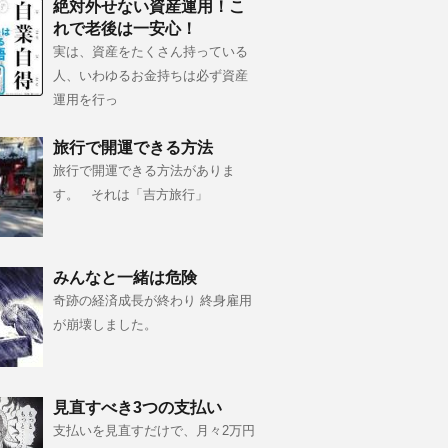
絶対外せない資産運用！こ
れで老後は一安心！
実は、資産をたくさん持っている
人、いわゆるお金持ちは必ず資産
運用を行っ
旅行で開運できる方法
旅行で開運できる方法がありま
す。 それは「吉方旅行」
みんなと一緒は危険
奇跡の経済成長が終わり 終身雇用
が崩壊しました。
見直すべき3つの支払い
支払いを見直すだけで、月々2万円