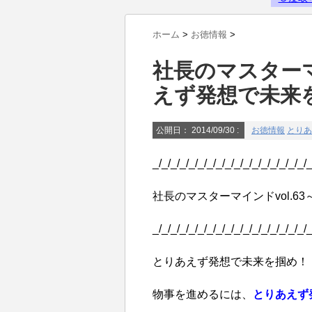
Powered by livedoor 相互RSS
ホーム
>
お徳情報
>
社長のマスターマ
えず発想で未来
公開日：
2014/09/30
:
お徳情報
とりあ
_/_/_/_/_/_/_/_/_/_/_/_/_/_/_/_/_/_
社長のマスターマインドvol.
_/_/_/_/_/_/_/_/_/_/_/_/_/_/_/_/_/_
とりあえず発想で未来を掴め！
物事を進めるには、
とりあえず