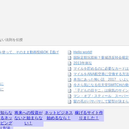
ない法則を伝授
amを使って、そのまま動画投稿OK【逃げ
Hello world!
国际足联玩双标？曼城违反转会规定
2013年体坛
マイルを貯めるのに必要なカードは
マイルをANA航空券に交換する方法
本当にあった怖い話 2017 いよ
末に
今さら気になる任天堂SWITCHの
末に
「子どもの目ヤニ」は病気のサイン
マン・オブ・スティール スーパー
髪の毛がパサパサして髪型が決まら
】知らな
将来への投資が
ネットビジネス
稼げるサイト作
するネッ
ないと始まらな
始めるなら！
りました！
ッピング
い！
り方法