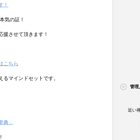
す！
の本気の証！
応援させて頂きます！
はこちら
えるマインドセットです。
管理
近い
聖典」
！