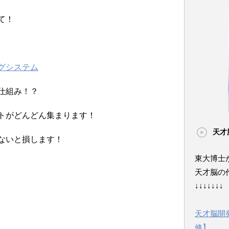
て！
グシステム
仕組み！？
トがどんどん集まります！
天才
ないと損します！
東大博士
天才脳の
↓↓↓↓↓↓↓
天才脳開
修】