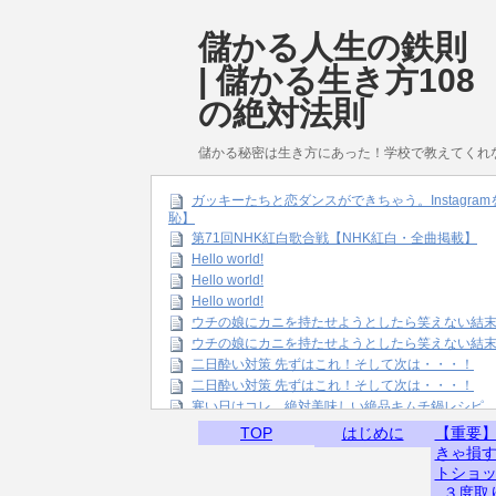
儲かる人生の鉄則
| 儲かる生き方108
の絶対法則
儲かる秘密は生き方にあった！学校で教えてくれ
ガッキーたちと恋ダンスができちゃう。Instagr
恥】
第71回NHK紅白歌合戦【NHK紅白・全曲掲載】
Hello world!
Hello world!
Hello world!
ウチの娘にカニを持たせようとしたら笑えない結
ウチの娘にカニを持たせようとしたら笑えない結
二日酔い対策 先ずはこれ！そして次は・・・！
二日酔い対策 先ずはこれ！そして次は・・・！
寒い日はコレ。絶対美味しい絶品キムチ鍋レシピ
TOP
はじめに
【重要
きゃ損
トショ
３度取