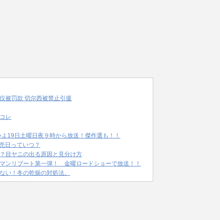
仅被罚款 切尔西被禁止引援
コレ
いよ19日土曜日夜９時から放送！傑作選も！！
発売日っていつ？
？目ヤニの出る原因と見分け方
マンリブート第一弾！ 金曜ロードショーで放送！！
ない！冬の乾燥の対処法。