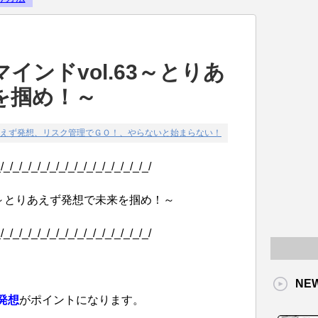
Powered by livedoor 相互RS
インドvol.63～とりあ
を掴め！～
えず発想、リスク管理でＧＯ！、やらないと始まらない！
/_/_/_/_/_/_/_/_/_/_/_/_/_/_/_/_/
63～とりあえず発想で未来を掴め！～
/_/_/_/_/_/_/_/_/_/_/_/_/_/_/_/_/
NE
発想
がポイントになります。