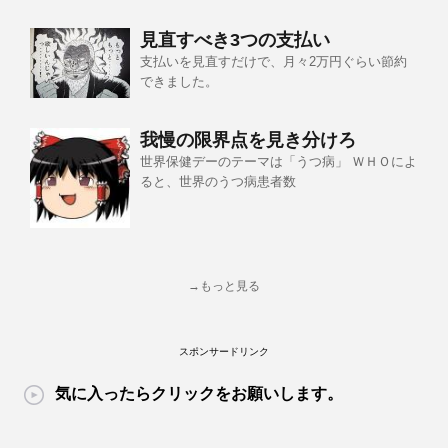
見直すべき3つの支払い
支払いを見直すだけで、月々2万円ぐらい節約
できました。
我慢の限界点を見き分けろ
世界保健デーのテーマは「うつ病」 ＷＨＯによ
ると、世界のうつ病患者数
→もっと見る
スポンサードリンク
気に入ったらクリックをお願いします。