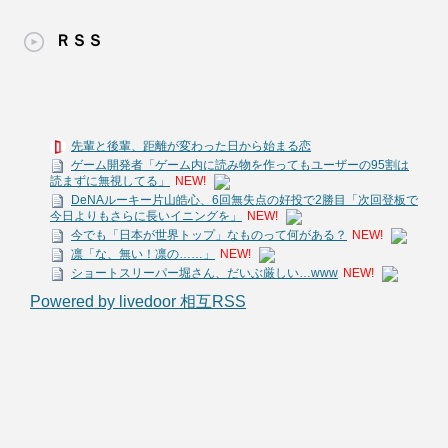
ＲＳＳ
先輩と後輩、距離が変わった日から始まる恋
ゲーム開発者「ゲーム内に読み物を作ってもユーザーの95割は
読まずに無視してる」
NEW!
DeNAルーキー片山皓心、6回無失点の好投で2勝目「次回登板で
今日よりもさらに長いイニングを」
NEW!
今でも「日本が世界トップ」なものって何がある？
NEW!
凛「な、無い！凛の……」
NEW!
ショートスリーパー堀さん、だいぶ厳しい…www
NEW!
Powered by livedoor 相互RSS