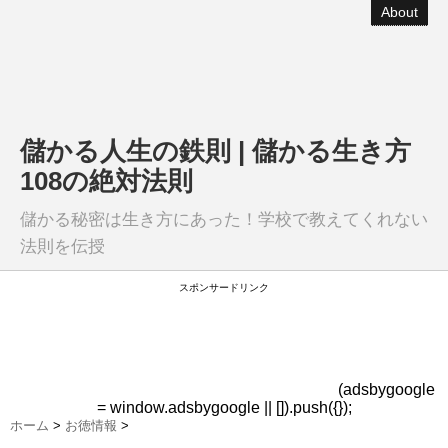
About
儲かる人生の鉄則 | 儲かる生き方
108の絶対法則
儲かる秘密は生き方にあった！学校で教えてくれない
法則を伝授
スポンサードリンク
(adsbygoogle
= window.adsbygoogle || []).push({});
ホーム
>
お徳情報
>