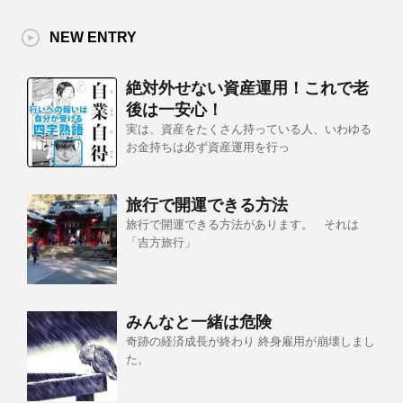
NEW ENTRY
絶対外せない資産運用！これで老
後は一安心！
実は、資産をたくさん持っている人、いわゆる
お金持ちは必ず資産運用を行っ
旅行で開運できる方法
旅行で開運できる方法があります。 それは
「吉方旅行」
みんなと一緒は危険
奇跡の経済成長が終わり 終身雇用が崩壊しまし
た。