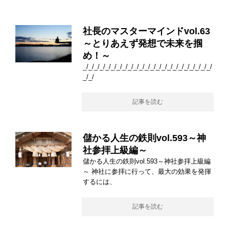
社長のマスターマインドvol.63
～とりあえず発想で未来を掴
め！～
_/_/_/_/_/_/_/_/_/_/_/_/_/_/_/_/_/_/_/_/_/_/_/
_/_/
記事を読む
儲かる人生の鉄則vol.593～神
社参拝上級編～
儲かる人生の鉄則vol.593～神社参拝上級編
～ 神社に参拝に行って、最大の効果を発揮
するには、
記事を読む