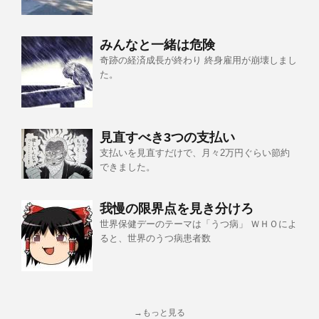
みんなと一緒は危険
奇跡の経済成長が終わり 終身雇用が崩壊しまし
た。
見直すべき3つの支払い
支払いを見直すだけで、月々2万円ぐらい節約
できました。
我慢の限界点を見き分けろ
世界保健デーのテーマは「うつ病」 ＷＨＯによ
ると、世界のうつ病患者数
→もっと見る