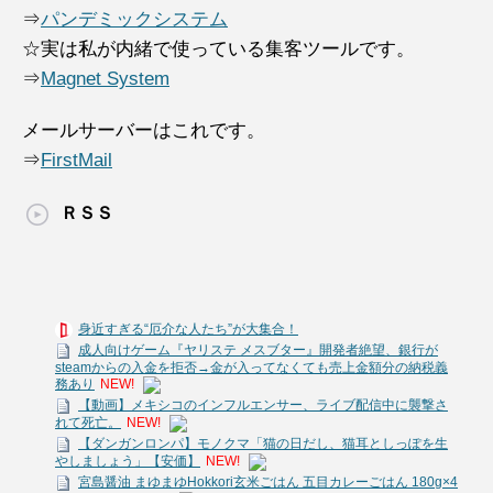
⇒
パンデミックシステム
☆実は私が内緒で使っている集客ツールです。
⇒
Magnet System
メールサーバーはこれです。
⇒
FirstMail
ＲＳＳ
身近すぎる“厄介な人たち”が大集合！
成人向けゲーム『ヤリステ メスブター』開発者絶望、銀行が
steamからの入金を拒否→金が入ってなくても売上金額分の納税義
務あり
NEW!
【動画】メキシコのインフルエンサー、ライブ配信中に襲撃さ
れて死亡。
NEW!
【ダンガンロンパ】モノクマ「猫の日だし、猫耳としっぽを生
やしましょう」【安価】
NEW!
宮島醤油 まゆまゆHokkori玄米ごはん 五目カレーごはん 180g×4