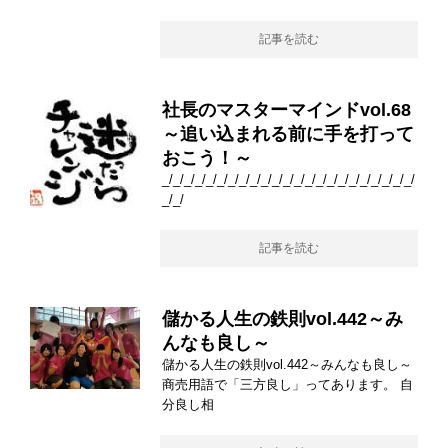
記事を読む
社長のマスターマインドvol.68
～追い込まれる前に手を打って
おこう！～
_/_/_/_/_/_/_/_/_/_/_/_/_/_/_/_/_/_/_/_/_/_/_/
_/_/
記事を読む
儲かる人生の鉄則vol.442～み
んなも良し～
儲かる人生の鉄則vol.442～みんなも良し～
商売用語で「三方良し」ってあります。 自
分良し相