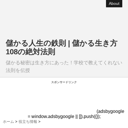
About
儲かる人生の鉄則 | 儲かる生き方
108の絶対法則
儲かる秘密は生き方にあった！学校で教えてくれない
法則を伝授
スポンサードリンク
(adsbygoogle
= window.adsbygoogle || []).push({});
ホーム
>
役立ち情報
>