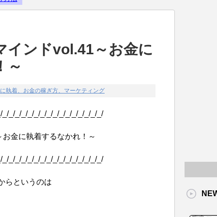
Powered by livedoor 相互RS
インドvol.41～お金に
！～
に執着、お金の稼ぎ方、マーケティング
/_/_/_/_/_/_/_/_/_/_/_/_/_/_/_/_/
1～お金に執着するなかれ！～
/_/_/_/_/_/_/_/_/_/_/_/_/_/_/_/_/
からというのは
NE