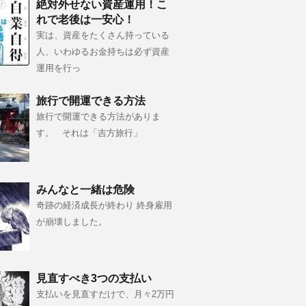
絶対外せない資産運用！こ
れで老後は一安心！
実は、資産をたくさん持っている
人、いわゆるお金持ちは必ず資産
運用を行っ
旅行で開運できる方法
旅行で開運できる方法がありま
す。 それは「吉方旅行」
みんなと一緒は危険
奇跡の経済成長が終わり 終身雇用
が崩壊しました。
見直すべき3つの支払い
支払いを見直すだけで、月々2万円