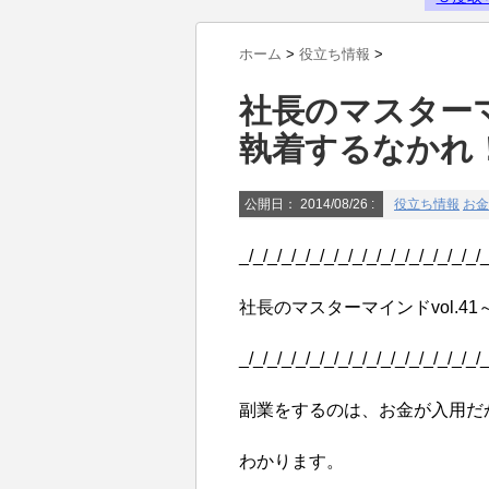
Powered by livedoor 相互RSS
ホーム
>
役立ち情報
>
社長のマスターマ
執着するなかれ
公開日：
2014/08/26
:
役立ち情報
お金
_/_/_/_/_/_/_/_/_/_/_/_/_/_/_/_/_/_
社長のマスターマインドvol.4
_/_/_/_/_/_/_/_/_/_/_/_/_/_/_/_/_/_
副業をするのは、お金が入用だ
わかります。