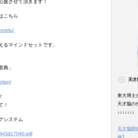
応援させて頂きます！
はこちら
onsitu/
えるマインドセットです。
聖典」
天才
eiten/
東大博士
！
天才脳の
て！
↓↓↓↓↓↓↓
グシステム
天才脳開
b443d17040.pdf
修】