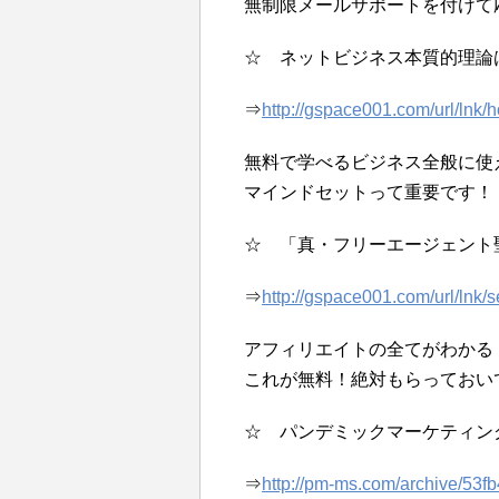
無制限メールサポートを付けて
☆ ネットビジネス本質的理論
⇒
http://gspace001.com/url/lnk/h
無料で学べるビジネス全般に使
マインドセットって重要です！
☆ 「真・フリーエージェント
⇒
http://gspace001.com/url/lnk/s
アフィリエイトの全てがわかる
これが無料！絶対もらっておい
☆ パンデミックマーケティン
⇒
http://pm-ms.com/archive/53f