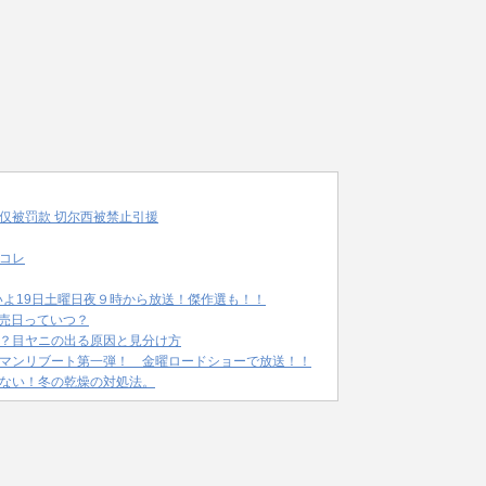
仅被罚款 切尔西被禁止引援
コレ
いよ19日土曜日夜９時から放送！傑作選も！！
発売日っていつ？
？目ヤニの出る原因と見分け方
マンリブート第一弾！ 金曜ロードショーで放送！！
ない！冬の乾燥の対処法。