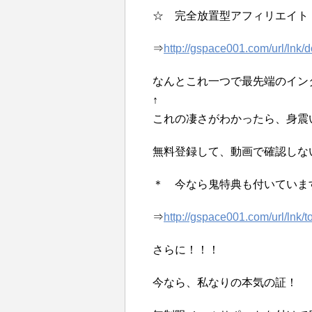
☆ 完全放置型アフィリエイト
⇒
http://gspace001.com/url/lnk
なんとこれ一つで最先端のイン
↑
これの凄さがわかったら、身震
無料登録して、動画で確認しな
＊ 今なら鬼特典も付いていま
⇒
http://gspace001.com/url/lnk/
さらに！！！
今なら、私なりの本気の証！