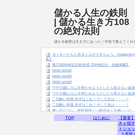
儲かる人生の鉄則
| 儲かる生き方108
の絶対法則
儲かる秘密は生き方にあった！学校で教えてくれ
ガッキーたちと恋ダンスができちゃう。Instagr
恥】
第71回NHK紅白歌合戦【NHK紅白・全曲掲載】
Hello world!
Hello world!
Hello world!
ウチの娘にカニを持たせようとしたら笑えない結
ウチの娘にカニを持たせようとしたら笑えない結
二日酔い対策 先ずはこれ！そして次は・・・！
二日酔い対策 先ずはこれ！そして次は・・・！
寒い日はコレ。絶対美味しい絶品キムチ鍋レシピ
TOP
はじめに
【重要
きゃ損
トショ
３度取