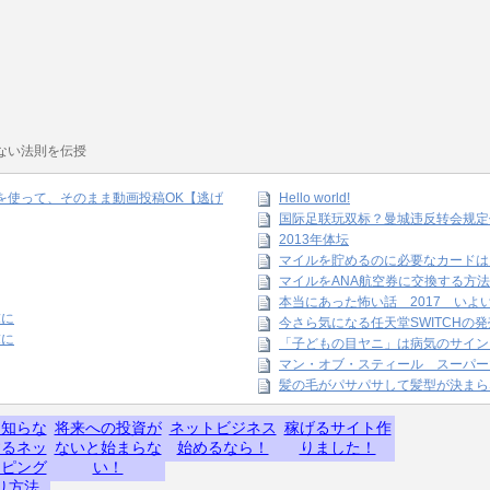
ない法則を伝授
amを使って、そのまま動画投稿OK【逃げ
Hello world!
国际足联玩双标？曼城违反转会规定
2013年体坛
マイルを貯めるのに必要なカードは
マイルをANA航空券に交換する方法
本当にあった怖い話 2017 いよ
末に
今さら気になる任天堂SWITCHの
末に
「子どもの目ヤニ」は病気のサイン
マン・オブ・スティール スーパー
髪の毛がパサパサして髪型が決まら
】知らな
将来への投資が
ネットビジネス
稼げるサイト作
するネッ
ないと始まらな
始めるなら！
りました！
ッピング
い！
り方法