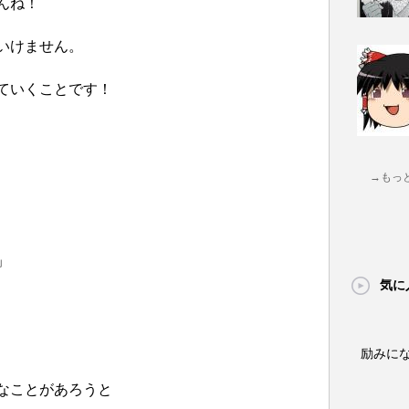
んね！
いけません。
ていくことです！
→もっ
」
気に
励みに
なことがあろうと