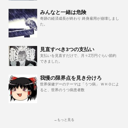
みんなと一緒は危険
奇跡の経済成長が終わり 終身雇用が崩壊しまし
た。
見直すべき3つの支払い
支払いを見直すだけで、月々2万円ぐらい節約
できました。
我慢の限界点を見き分けろ
世界保健デーのテーマは「うつ病」 ＷＨＯによ
ると、世界のうつ病患者数
→もっと見る