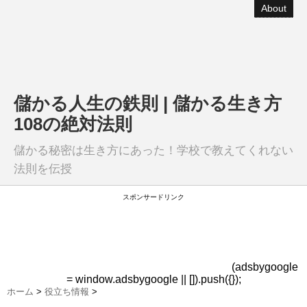
About
儲かる人生の鉄則 | 儲かる生き方
108の絶対法則
儲かる秘密は生き方にあった！学校で教えてくれない
法則を伝授
スポンサードリンク
(adsbygoogle
= window.adsbygoogle || []).push({});
ホーム
>
役立ち情報
>