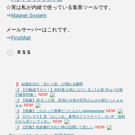
☆実は私が内緒で使っている集客ツールです。
⇒
Magnet System
メールサーバーはこれです。
⇒
FirstMail
ＲＳＳ
結婚生活の「当たり前」が壊れる瞬間
【大幅値下がり！】井村屋 お気に入りしるこ1人前 34ｇ×12個
が激安特価！
NEW!
【画像】JKダンス部、部員の８割が巨乳のムホホ部だったｗｗ
ｗｗ
NEW!
【画像】この人って無事だったんかいwwwwwwww
NEW!
【デレマス】凛「なにこれ、蒼穹のファフナー？」モバP「資料
だから見といてくれ」
NEW!
【悲報】性的暴行された時の話聞いて欲しい
NEW!