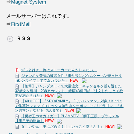
⇒
Magnet System
メールサーバーはこれです。
⇒
FirstMail
ＲＳＳ
ずっと好き。俺はストーカーなんかじゃない。
ジャンポケ斉藤の被害女性「事件後にバウムクーヘン売ったり
TikTokライブしててムカついた」
NEW!
【衝撃】ジャンプストアで大量注文→キャンセルを繰り返した
32歳女を逮捕 238アカウント、総額43億円超「注文したことで欲
求が満たされた」
NEW!
【40％OFF】「SPY×FAMILY」「ワンパンマン」対象！Kindle
で集英社ジャンプコミックス値引きクーポン 「ルリドラゴン」「キ
ン肉マン」なども（8/6まで）
NEW!
【勇者王ガオガイガー】PLAMATEA「獅子王凱」プラモデル
【明日予約開始】
NEW!
女「いやぁ！中はだめえ！！」いっこく堂「ん？」
NEW!