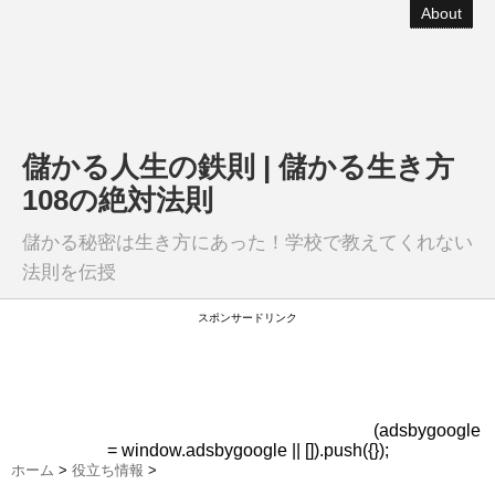
About
儲かる人生の鉄則 | 儲かる生き方
108の絶対法則
儲かる秘密は生き方にあった！学校で教えてくれない
法則を伝授
スポンサードリンク
(adsbygoogle
= window.adsbygoogle || []).push({});
ホーム
>
役立ち情報
>