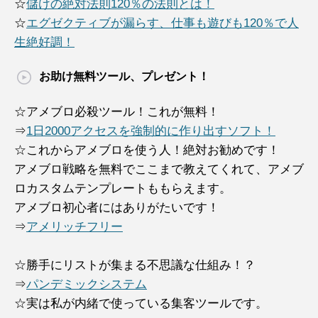
☆
儲けの絶対法則120％の法則とは！
☆
エグゼクティブが漏らす、仕事も遊びも120％で人
生絶好調！
お助け無料ツール、プレゼント！
☆アメブロ必殺ツール！これが無料！
⇒
1日2000アクセスを強制的に作り出すソフト！
☆これからアメブロを使う人！絶対お勧めです！
アメブロ戦略を無料でここまで教えてくれて、アメブ
ロカスタムテンプレートももらえます。
アメブロ初心者にはありがたいです！
⇒
アメリッチフリー
☆勝手にリストが集まる不思議な仕組み！？
⇒
パンデミックシステム
☆実は私が内緒で使っている集客ツールです。