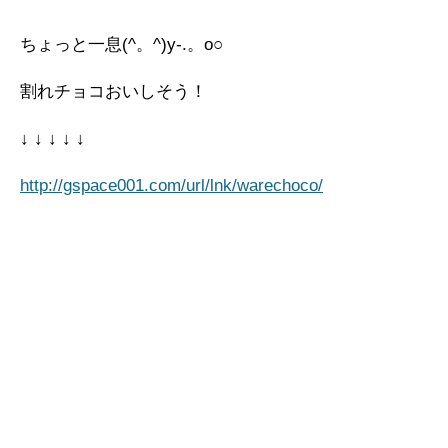
ちょっと一息(^。^)y-.。o○
割れチョコおいしそう！
↓ ↓ ↓ ↓ ↓
http://gspace001.com/url/lnk/warechoco/