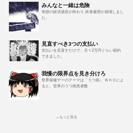
みんなと一緒は危険
奇跡の経済成長が終わり 終身雇用が崩壊しまし
た。
見直すべき3つの支払い
支払いを見直すだけで、月々2万円ぐらい節約
できました。
我慢の限界点を見き分けろ
世界保健デーのテーマは「うつ病」 ＷＨＯによ
ると、世界のうつ病患者数
→もっと見る