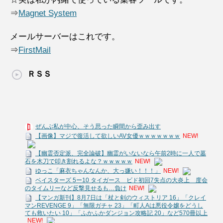
⇒
Magnet System
メールサーバーはこれです。
⇒
FirstMail
ＲＳＳ
ぜんぶ私が中心、そう思った瞬間から歪み出す
【画像】マジで復活して欲しいAV女優ｗｗｗｗｗｗｗ
NEW!
【幽霊否定派、完全論破】幽霊がいないなら午前2時に一人で墓
石を木刀で叩き割れるよな？ｗｗｗｗｗ
NEW!
ゆっこ「麻衣ちゃんなんか、大っ嫌い！！！」
NEW!
ベイスターズ 5ー10 タイガース ビド初回7失点の大炎上 度会
のタイムリーなど反撃見せるも…負け
NEW!
【マンガ新刊】8月7日は「杖と剣のウィストリア 16」「クレイ
マンREVENGE 9」「無限ガチャ 23」「町人Aは悪役令嬢をどうし
ても救いたい 10」「ふかふかダンジョン攻略記 20」など570冊以上
NEW!