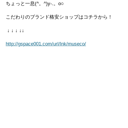
ちょっと一息(^。^)y-.。o○
こだわりのブランド格安ショップはコチラから！
↓ ↓ ↓ ↓↓
http://gspace001.com/url/lnk/museco/