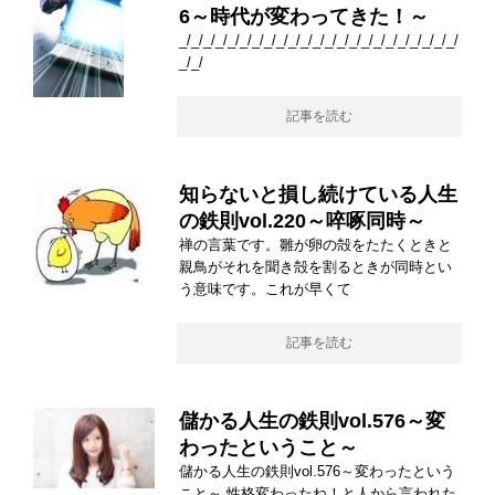
6～時代が変わってきた！～
_/_/_/_/_/_/_/_/_/_/_/_/_/_/_/_/_/_/_/_/_/_/_/
_/_/
記事を読む
知らないと損し続けている人生
の鉄則vol.220～啐啄同時～
禅の言葉です。雛が卵の殻をたたくときと
親鳥がそれを聞き殻を割るときが同時とい
う意味です。これが早くて
記事を読む
儲かる人生の鉄則vol.576～変
わったということ～
儲かる人生の鉄則vol.576～変わったという
こと～ 性格変わったね！と人から言われた