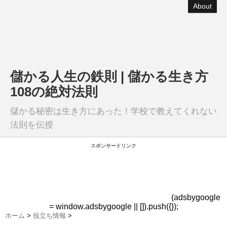
About
儲かる人生の鉄則 | 儲かる生き方
108の絶対法則
儲かる秘密は生き方にあった！学校で教えてくれない
法則を伝授
スポンサードリンク
(adsbygoogle
= window.adsbygoogle || []).push({});
ホーム
>
役立ち情報
>