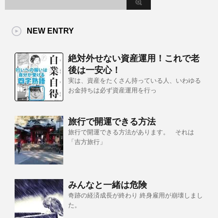
NEW ENTRY
絶対外せない資産運用！これで老
後は一安心！
実は、資産をたくさん持っている人、いわゆる
お金持ちは必ず資産運用を行っ
旅行で開運できる方法
旅行で開運できる方法があります。 それは
「吉方旅行」
みんなと一緒は危険
奇跡の経済成長が終わり 終身雇用が崩壊しまし
た。