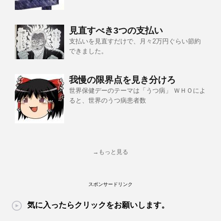
見直すべき3つの支払い
支払いを見直すだけで、月々2万円ぐらい節約
できました。
我慢の限界点を見き分けろ
世界保健デーのテーマは「うつ病」 ＷＨＯによ
ると、世界のうつ病患者数
→もっと見る
スポンサードリンク
気に入ったらクリックをお願いします。