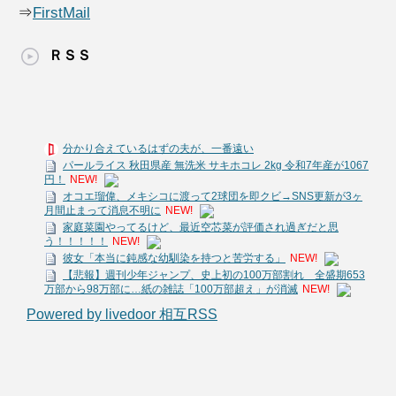
⇒
FirstMail
ＲＳＳ
分かり合えているはずの夫が、一番遠い
パールライス 秋田県産 無洗米 サキホコレ 2kg 令和7年産が1067
円！
NEW!
オコエ瑠偉、メキシコに渡って2球団を即クビ→SNS更新が3ヶ
月間止まって消息不明に
NEW!
家庭菜園やってるけど、最近空芯菜が評価され過ぎだと思
う！！！！！
NEW!
彼女「本当に鈍感な幼馴染を持つと苦労する」
NEW!
【悲報】週刊少年ジャンプ、史上初の100万部割れ 全盛期653
万部から98万部に…紙の雑誌「100万部超え」が消滅
NEW!
Powered by livedoor 相互RSS