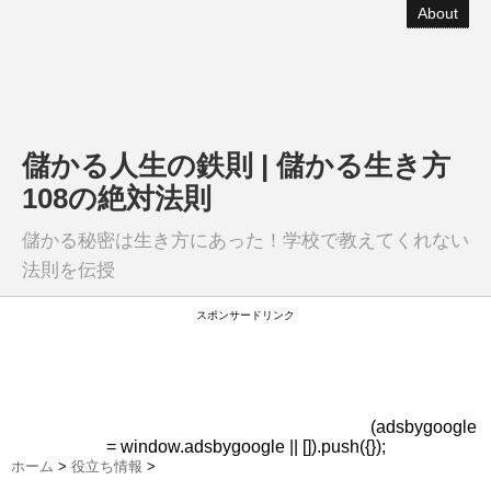
About
儲かる人生の鉄則 | 儲かる生き方
108の絶対法則
儲かる秘密は生き方にあった！学校で教えてくれない
法則を伝授
スポンサードリンク
(adsbygoogle
= window.adsbygoogle || []).push({});
ホーム
>
役立ち情報
>