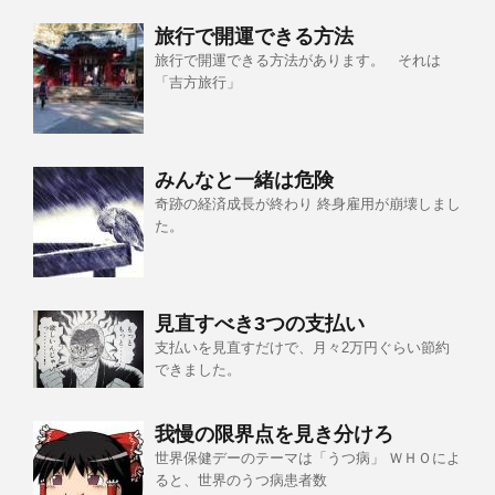
旅行で開運できる方法
旅行で開運できる方法があります。 それは
「吉方旅行」
みんなと一緒は危険
奇跡の経済成長が終わり 終身雇用が崩壊しまし
た。
見直すべき3つの支払い
支払いを見直すだけで、月々2万円ぐらい節約
できました。
我慢の限界点を見き分けろ
世界保健デーのテーマは「うつ病」 ＷＨＯによ
ると、世界のうつ病患者数