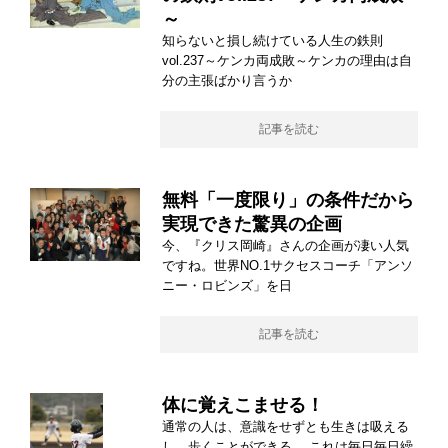
～
知らないと損し続けている人生の鉄則
vol.237～ケンカ両成敗～ケンカの理由は自
分の主張ばかり言うか
記事を読む
無料「一度限り」の条件だから
実現できた驚異の企画
今、『クリス岡崎』さんの企画が凄い人気
ですね。世界NO.1サクセスコーチ「アンソ
ニー・ロビンズ」を日
記事を読む
体に覚えこませる！
通常の人は、意識をせずとも生きは吸える
し、歩くことができる。 これは毎日毎日繰