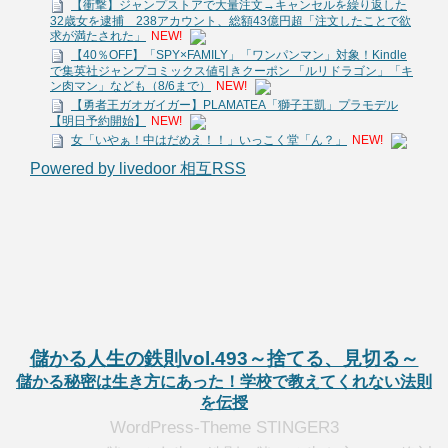
【衝撃】ジャンプストアで大量注文→キャンセルを繰り返した
32歳女を逮捕 238アカウント、総額43億円超「注文したことで欲
求が満たされた」
NEW!
【40％OFF】「SPY×FAMILY」「ワンパンマン」対象！Kindle
で集英社ジャンプコミックス値引きクーポン 「ルリドラゴン」「キ
ン肉マン」なども（8/6まで）
NEW!
【勇者王ガオガイガー】PLAMATEA「獅子王凱」プラモデル
【明日予約開始】
NEW!
女「いやぁ！中はだめえ！！」いっこく堂「ん？」
NEW!
Powered by livedoor 相互RSS
儲かる人生の鉄則vol.493～捨てる、見切る～
儲かる秘密は生き方にあった！学校で教えてくれない法則
を伝授
WordPress-Theme STINGER3