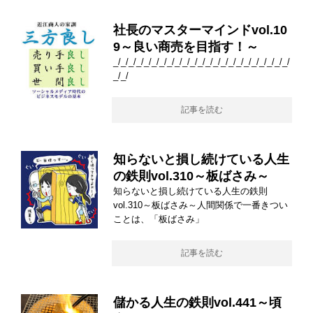
社長のマスターマインドvol.10
9～良い商売を目指す！～
_/_/_/_/_/_/_/_/_/_/_/_/_/_/_/_/_/_/_/_/_/_/_/
_/_/
記事を読む
知らないと損し続けている人生
の鉄則vol.310～板ばさみ～
知らないと損し続けている人生の鉄則
vol.310～板ばさみ～人間関係で一番きつい
ことは、「板ばさみ」
記事を読む
儲かる人生の鉄則vol.441～頃