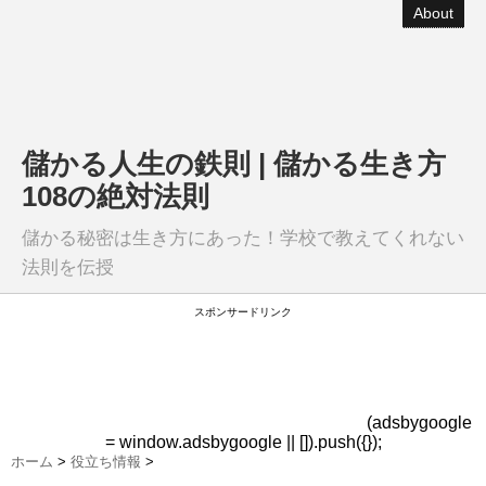
About
儲かる人生の鉄則 | 儲かる生き方
108の絶対法則
儲かる秘密は生き方にあった！学校で教えてくれない
法則を伝授
スポンサードリンク
(adsbygoogle
= window.adsbygoogle || []).push({});
ホーム
>
役立ち情報
>