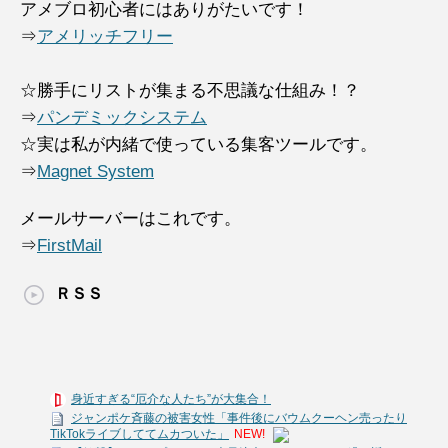
アメブロ初心者にはありがたいです！
⇒
アメリッチフリー
☆勝手にリストが集まる不思議な仕組み！？
⇒
パンデミックシステム
☆実は私が内緒で使っている集客ツールです。
⇒
Magnet System
メールサーバーはこれです。
⇒
FirstMail
ＲＳＳ
身近すぎる“厄介な人たち”が大集合！
ジャンポケ斉藤の被害女性「事件後にバウムクーヘン売ったり
TikTokライブしててムカついた」
NEW!