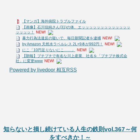
【マンガ】海外病院トラブルファイル
【画像】石川佳純さん(31)の体、エッッッッッッッッッッッッッ
ッッッッ！
NEW!
暴力行為法違反の疑いで、毎日新聞記者を逮捕
NEW!
by Amazon 天然水ラベルレス 2L×9本が992円！
NEW!
にこ「10円足りないにこ……」
NEW!
【朗報】プチプチで有名な川上産業、社名を「プチプチ株式会
社」に変更www
NEW!
Powered by livedoor 相互RSS
知らないと損し続けている人生の鉄則vol.367～何
をすべきか！～