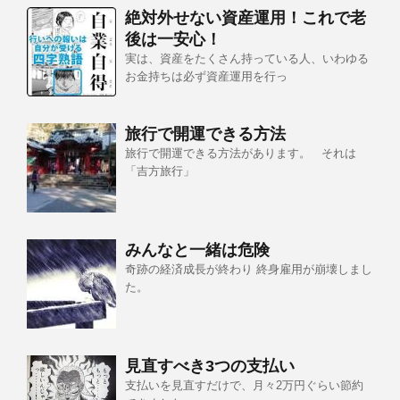
絶対外せない資産運用！これで老
後は一安心！
実は、資産をたくさん持っている人、いわゆる
お金持ちは必ず資産運用を行っ
旅行で開運できる方法
旅行で開運できる方法があります。 それは
「吉方旅行」
みんなと一緒は危険
奇跡の経済成長が終わり 終身雇用が崩壊しまし
た。
見直すべき3つの支払い
支払いを見直すだけで、月々2万円ぐらい節約