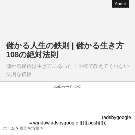
About
儲かる人生の鉄則 | 儲かる生き方
108の絶対法則
儲かる秘密は生き方にあった！学校で教えてくれない
法則を伝授
スポンサードリンク
(adsbygoogle
= window.adsbygoogle || []).push({});
ホーム
>
役立ち情報
>