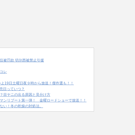
仅被罚款 切尔西被禁止引援
コレ
いよ19日土曜日夜９時から放送！傑作選も！！
発売日っていつ？
？目ヤニの出る原因と見分け方
マンリブート第一弾！ 金曜ロードショーで放送！！
ない！冬の乾燥の対処法。