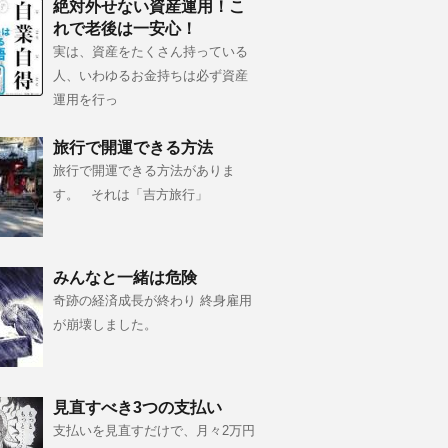
絶対外せない資産運用！こ
れで老後は一安心！
実は、資産をたくさん持っている
人、いわゆるお金持ちは必ず資産
運用を行っ
旅行で開運できる方法
旅行で開運できる方法がありま
す。 それは「吉方旅行」
みんなと一緒は危険
奇跡の経済成長が終わり 終身雇用
が崩壊しました。
見直すべき3つの支払い
支払いを見直すだけで、月々2万円