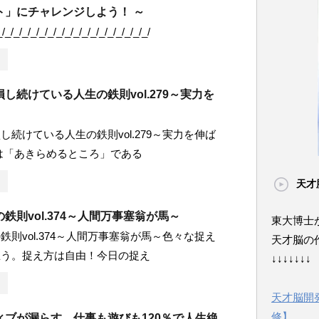
ト」にチャレンジしよう！ ～
_/_/_/_/_/_/_/_/_/_/_/_/_/_/_/_/_/_/
し続けている人生の鉄則vol.279～実力を
し続けている人生の鉄則vol.279～実力を伸ば
は「あきらめるところ」である
天才
鉄則vol.374～人間万事塞翁が馬～
東大博士
鉄則vol.374～人間万事塞翁が馬～色々な捉え
天才脳の
思う。捉え方は自由！今日の捉え
↓↓↓↓↓↓↓
天才脳開
修】
ィブが漏らす、仕事も遊びも120％で人生絶