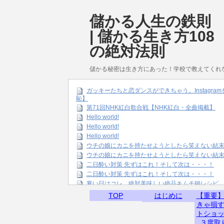
儲かる人生の鉄則
| 儲かる生き方108
の絶対法則
儲かる秘密は生き方にあった！学校で教えてくれ
ガッキーたちと恋ダンスができちゃう。Instagr
恥】
第71回NHK紅白歌合戦【NHK紅白・全曲掲載】
Hello world!
Hello world!
Hello world!
ウチの娘にカニを持たせようとしたら笑えない結
ウチの娘にカニを持たせようとしたら笑えない結
二日酔い対策 先ずはこれ！そして次は・・・！
二日酔い対策 先ずはこれ！そして次は・・・！
寒い日はコレ。絶対美味しい絶品キムチ鍋レシピ
TOP
はじめに
【重要
きゃ損
トショ
３度取