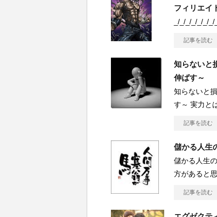
フィリエイ
_/_/_/_/_/_/_/
記事を読む
知らないと損
伸ばす～
知らないと損
す～ 実力と
記事を読む
儲かる人生の
儲かる人生の
方があると
記事を読む
エグゼクテ