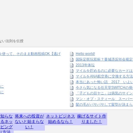
ない法則を伝授
amを使って、そのまま動画投稿OK【逃げ
Hello world!
国际足联玩双标？曼城违反转会规定
2013年体坛
マイルを貯めるのに必要なカードは
マイルをANA航空券に交換する方法
本当にあった怖い話 2017 いよ
末に
今さら気になる任天堂SWITCHの
末に
「子どもの目ヤニ」は病気のサイン
マン・オブ・スティール スーパー
髪の毛がパサパサして髪型が決まら
】知らな
将来への投資が
ネットビジネス
稼げるサイト作
するネッ
ないと始まらな
始めるなら！
りました！
ッピング
い！
り方法