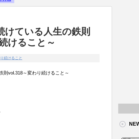
Powered by livedoor 相互RS
続けている人生の鉄則
わり続けること～
り続けること
vol.318～変わり続けること～
。
NE