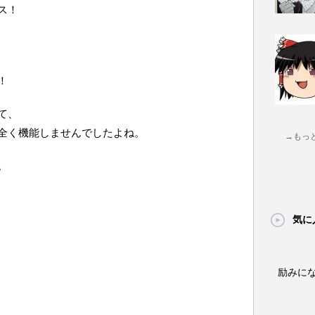
ス！
！
て、
全く機能しませんでしたよね。
→もっ
。
気に
励みに