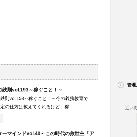
管理
鉄則vol.193～稼ぐこと！～
鉄則vol.193～稼ぐこと！～今の義務教育で
勘定の仕方は教えてくれるけど、稼
近い
ーマインドvol.40～この時代の救世主「ア