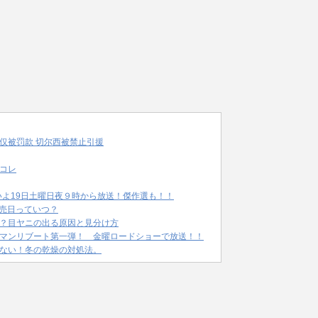
仅被罚款 切尔西被禁止引援
コレ
いよ19日土曜日夜９時から放送！傑作選も！！
発売日っていつ？
？目ヤニの出る原因と見分け方
マンリブート第一弾！ 金曜ロードショーで放送！！
ない！冬の乾燥の対処法。