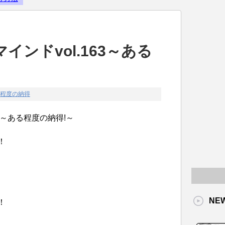
Powered by livedoor 相互RS
ンドvol.163～ある
程度の納得
3～ある程度の納得!～
！
NE
！