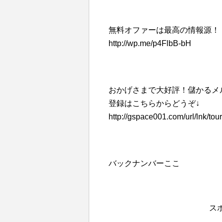
無料オファーは最高の情報源！
http://wp.me/p4FlbB-bH
おかげさまで大好評！儲かるメ
登録はこちらからどうぞ↓
http://gspace001.com/url/lnk/tou
バックナンバーここ
ス