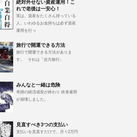
絶対外せない資産運用！こ
れで老後は一安心！
実は、資産をたくさん持っている
人、いわゆるお金持ちは必ず資産
運用を行っ
旅行で開運できる方法
旅行で開運できる方法がありま
す。 それは「吉方旅行」
みんなと一緒は危険
奇跡の経済成長が終わり 終身雇用
が崩壊しました。
見直すべき3つの支払い
支払いを見直すだけで、月々2万円