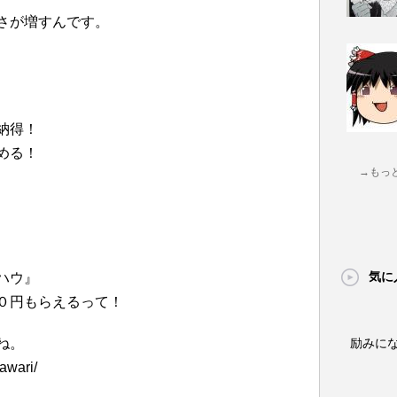
さが増すんです。
納得！
める！
→もっ
気に
ハウ』
０円もらえるって！
ね。
励みに
awari/