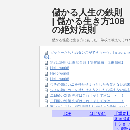
儲かる人生の鉄則
| 儲かる生き方108
の絶対法則
儲かる秘密は生き方にあった！学校で教えてくれ
ガッキーたちと恋ダンスができちゃう。Instagr
恥】
第71回NHK紅白歌合戦【NHK紅白・全曲掲載】
Hello world!
Hello world!
Hello world!
ウチの娘にカニを持たせようとしたら笑えない結
ウチの娘にカニを持たせようとしたら笑えない結
二日酔い対策 先ずはこれ！そして次は・・・！
二日酔い対策 先ずはこれ！そして次は・・・！
寒い日はコレ。絶対美味しい絶品キムチ鍋レシピ
TOP
はじめに
【重要
きゃ損
トショ
３度取