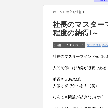
Powered by livedoor 相互RSS
ホーム
>
役立ち情報
>
社長のマスターマイ
程度の納得!～
公開日：
2015/03/18
:
役立ち情報
ある
社長のマスターマインドvol.16
人間関係には納得が必要である
納得さえあれば、
夕飯は裸で食べる！（笑）
なんても問題が起きないはず！