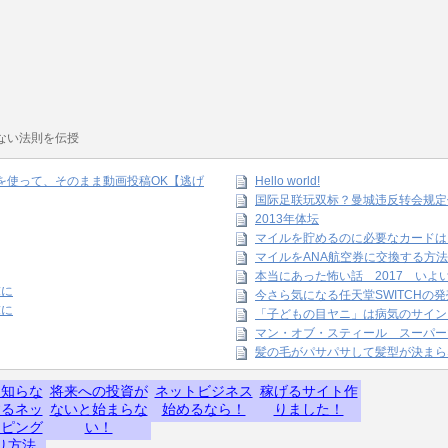
ない法則を伝授
amを使って、そのまま動画投稿OK【逃げ
Hello world!
国际足联玩双标？曼城违反转会规定
2013年体坛
マイルを貯めるのに必要なカードは
マイルをANA航空券に交換する方法
本当にあった怖い話 2017 いよ
末に
今さら気になる任天堂SWITCHの
末に
「子どもの目ヤニ」は病気のサイン
マン・オブ・スティール スーパー
髪の毛がパサパサして髪型が決まら
】知らな
将来への投資が
ネットビジネス
稼げるサイト作
するネッ
ないと始まらな
始めるなら！
りました！
ッピング
い！
り方法