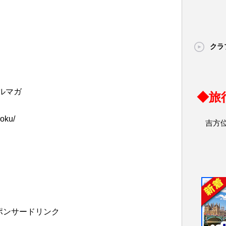
クラ
ルマガ
◆旅
roku/
吉方
ポンサードリンク