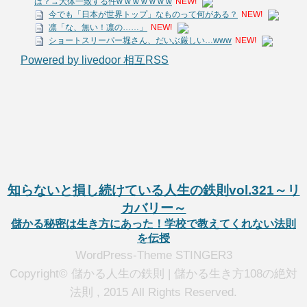
は？→大体一致する件w w w w w w w
NEW!
今でも「日本が世界トップ」なものって何がある？
NEW!
凛「な、無い！凛の……」
NEW!
ショートスリーパー堀さん、だいぶ厳しい…www
NEW!
Powered by livedoor 相互RSS
知らないと損し続けている人生の鉄則vol.321～リ
カバリー～
儲かる秘密は生き方にあった！学校で教えてくれない法則
を伝授
WordPress-Theme STINGER3
Copyright© 儲かる人生の鉄則 | 儲かる生き方108の絶対
法則 , 2015 All Rights Reserved.