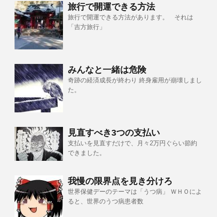
旅行で開運できる方法
旅行で開運できる方法があります。 それは
「吉方旅行」
みんなと一緒は危険
奇跡の経済成長が終わり 終身雇用が崩壊しまし
た。
見直すべき3つの支払い
支払いを見直すだけで、月々2万円ぐらい節約
できました。
我慢の限界点を見き分けろ
世界保健デーのテーマは「うつ病」 ＷＨＯによ
ると、世界のうつ病患者数