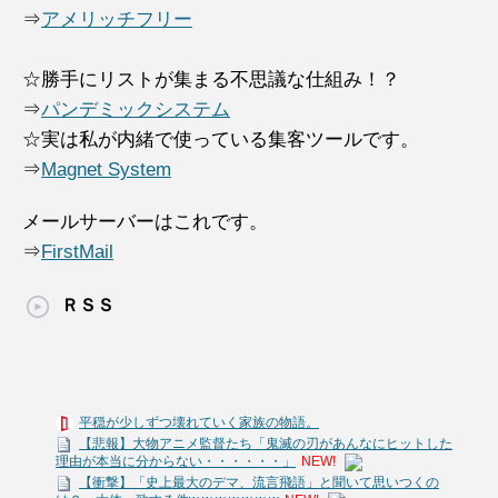
⇒
アメリッチフリー
☆勝手にリストが集まる不思議な仕組み！？
⇒
パンデミックシステム
☆実は私が内緒で使っている集客ツールです。
⇒
Magnet System
メールサーバーはこれです。
⇒
FirstMail
ＲＳＳ
平穏が少しずつ壊れていく家族の物語。
【悲報】大物アニメ監督たち「鬼滅の刃があんなにヒットした
理由が本当に分からない・・・・・・」
NEW!
【衝撃】「史上最大のデマ、流言飛語」と聞いて思いつくの