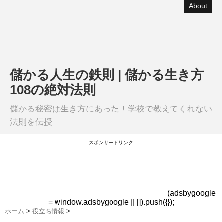
About
儲かる人生の鉄則 | 儲かる生き方
108の絶対法則
儲かる秘密は生き方にあった！学校で教えてくれない
法則を伝授
スポンサードリンク
(adsbygoogle
= window.adsbygoogle || []).push({});
ホーム
>
役立ち情報
>