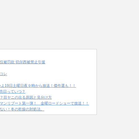
仅被罚款 切尔西被禁止引援
コレ
いよ19日土曜日夜９時から放送！傑作選も！！
発売日っていつ？
？目ヤニの出る原因と見分け方
マンリブート第一弾！ 金曜ロードショーで放送！！
ない！冬の乾燥の対処法。