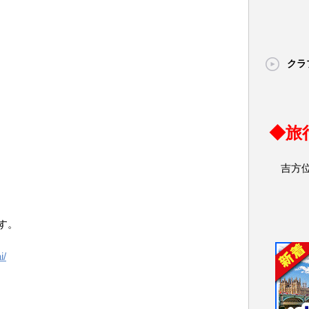
クラ
◆旅
吉方
す。
i/