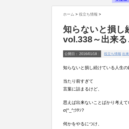
Powered by livedoor 相互RSS
ホーム
>
役立ち情報
>
知らないと損し
vol.338～出
公開日：
2016/01/18
:
役立ち情報
出来
知らないと損し続けている人生の鉄則
当たり前すぎて
言葉に詰まるけど、
思えば出来ないことばかり考えて
σ(^_^;ﾜﾀｼ?
何かをやるにつけ、