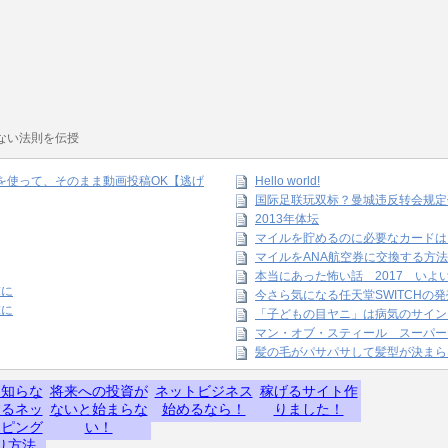
ない法則を伝授
amを使って、そのまま動画投稿OK【逃げ
Hello world!
国际足联玩双标？曼城违反转会规定
2013年体坛
マイルを貯めるのに必要なカードは
マイルをANA航空券に交換する方法
本当にあった怖い話 2017 いよ
末に
今さら気になる任天堂SWITCHの
末に
「子どもの目ヤニ」は病気のサイン
マン・オブ・スティール スーパー
髪の毛がパサパサして髪型が決まら
】知らな
将来への投資が
ネットビジネス
稼げるサイト作
するネッ
ないと始まらな
始めるなら！
りました！
ッピング
い！
り方法