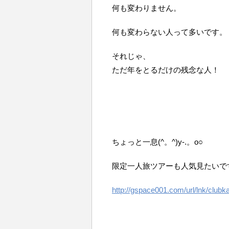
何も変わりません。
何も変わらない人って多いです。
それじゃ、
ただ年をとるだけの残念な人！
ちょっと一息(^。^)y-.。o○
限定一人旅ツアーも人気見たいで
http://gspace001.com/url/lnk/clubka