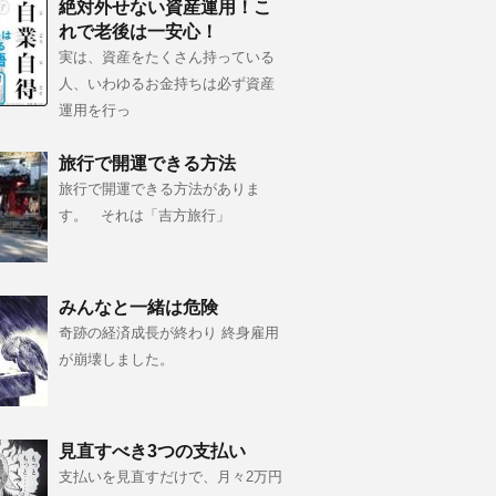
絶対外せない資産運用！こ
れで老後は一安心！
実は、資産をたくさん持っている
人、いわゆるお金持ちは必ず資産
運用を行っ
旅行で開運できる方法
旅行で開運できる方法がありま
す。 それは「吉方旅行」
みんなと一緒は危険
奇跡の経済成長が終わり 終身雇用
が崩壊しました。
見直すべき3つの支払い
支払いを見直すだけで、月々2万円