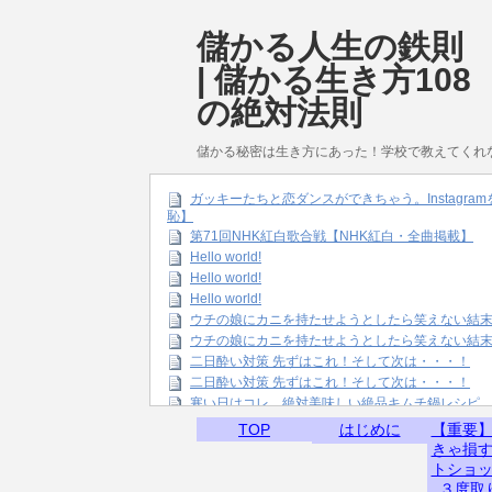
儲かる人生の鉄則
| 儲かる生き方108
の絶対法則
儲かる秘密は生き方にあった！学校で教えてくれ
ガッキーたちと恋ダンスができちゃう。Instagr
恥】
第71回NHK紅白歌合戦【NHK紅白・全曲掲載】
Hello world!
Hello world!
Hello world!
ウチの娘にカニを持たせようとしたら笑えない結
ウチの娘にカニを持たせようとしたら笑えない結
二日酔い対策 先ずはこれ！そして次は・・・！
二日酔い対策 先ずはこれ！そして次は・・・！
寒い日はコレ。絶対美味しい絶品キムチ鍋レシピ
TOP
はじめに
【重要
きゃ損
トショ
３度取