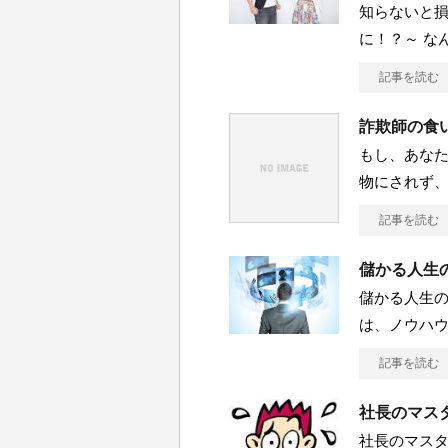
知らないと損
に！？～ な
記事を読む
詐欺師の食
もし、あな
物にされず
記事を読む
儲かる人生の
儲かる人生の
は、ノウハ
記事を読む
社長のマスタ
社長のマスタ