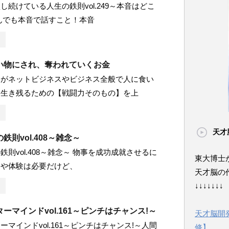
し続けている人生の鉄則vol.249～本音はどこ
んでも本音で話すこと！本音
い物にされ、奪われていくお金
たがネットビジネスやビジネス全般で人に食い
、生き残るための【戦闘力そのもの】を上
天才
鉄則vol.408～雑念～
鉄則vol.408～雑念～ 物事を成功成就させるに
東大博士
ウや体験は必要だけど、
天才脳の
↓↓↓↓↓↓↓
ーマインドvol.161～ピンチはチャンス!～
天才脳開
ーマインドvol.161～ピンチはチャンス!～人間
修】