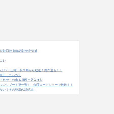
仅被罚款 切尔西被禁止引援
コレ
いよ19日土曜日夜９時から放送！傑作選も！！
発売日っていつ？
？目ヤニの出る原因と見分け方
マンリブート第一弾！ 金曜ロードショーで放送！！
ない！冬の乾燥の対処法。