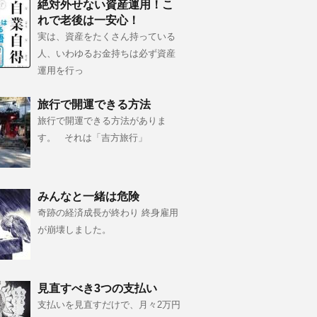
絶対外せない資産運用！こ
れで老後は一安心！
実は、資産をたくさん持っている
人、いわゆるお金持ちは必ず資産
運用を行っ
旅行で開運できる方法
旅行で開運できる方法がありま
す。 それは「吉方旅行」
みんなと一緒は危険
奇跡の経済成長が終わり 終身雇用
が崩壊しました。
見直すべき3つの支払い
支払いを見直すだけで、月々2万円