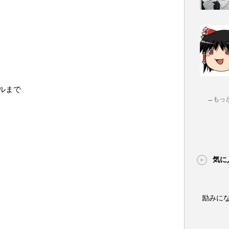
ルまで
→もっ
気に
励みに