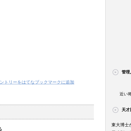
管理
近い
天才
東大博士
る