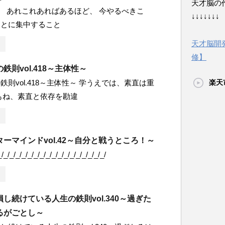
天才脳の
 あれこれあればあるほど、 今やるべきこ
↓↓↓↓↓↓↓
ことに集中すること
天才脳開
修】
鉄則vol.418～主体性～
鉄則vol.418～主体性～ 学うえでは、素直は重
楽天
もね、素直と依存を勘違
ーマインドvol.42～自分と戦うところ！～
_/_/_/_/_/_/_/_/_/_/_/_/_/_/_/_/_/_/
し続けている人生の鉄則vol.340～過ぎた
るがごとし～