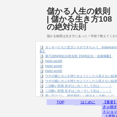
儲かる人生の鉄則
| 儲かる生き方108
の絶対法則
儲かる秘密は生き方にあった！学校で教えてくれ
ガッキーたちと恋ダンスができちゃう。Instagr
恥】
第71回NHK紅白歌合戦【NHK紅白・全曲掲載】
Hello world!
Hello world!
Hello world!
ウチの娘にカニを持たせようとしたら笑えない結
ウチの娘にカニを持たせようとしたら笑えない結
二日酔い対策 先ずはこれ！そして次は・・・！
二日酔い対策 先ずはこれ！そして次は・・・！
寒い日はコレ。絶対美味しい絶品キムチ鍋レシピ
TOP
はじめに
【重要
きゃ損
トショ
３度取