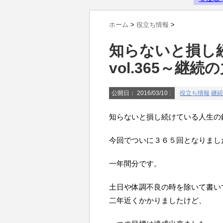
Powered by livedoor 相互RSS
ホーム
>
役立ち情報
>
知らないと損し
vol.365～継続
公開日：
2016/03/10
:
役立ち情報
継続
知らないと損し続けている人生の鉄則
今回でついに３６５回となりまし
一年間分です。
土日や体調不良の時を除いて書い
二年近くかかりましたけど、