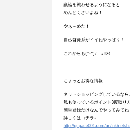
議論を戦わせるようになると
めんどくさいよね！
やぁ～めた！
自己啓発系がイイねやっぱり！
これからも(^ｰ^)ﾉ ﾖﾛｼｸ
ちょっとお得な情報
ネットショッピングしているなら
私も使っているポイント3度取り
簡単登録だけなんでやってみてね
詳しくはコチラ↓
http://gspace001.com/url/lnk/netsh