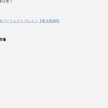
作り方！
発パーフェクトブレイン【東大医師監
市場