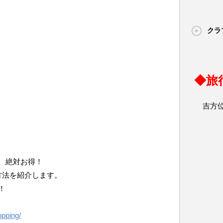
クラ
◆旅
吉方
、絶対お得！
方法を紹介します。
！
opping/