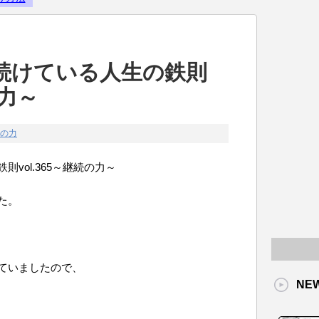
Powered by livedoor 相互RS
続けている人生の鉄則
の力～
の力
vol.365～継続の力～
た。
ていましたので、
NE