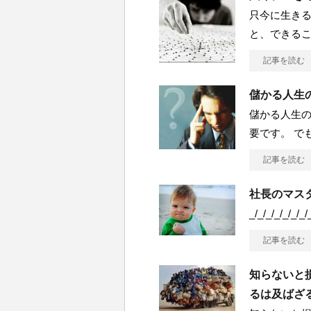
只今に生きる
と、できる
記事を読む
儲かる人生の
儲かる人生の
要です。 で
記事を読む
社長のマスタ
_/_/_/_/_/_/_/
記事を読む
知らないと損
るは及ばざ