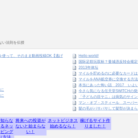
ない法則を伝授
amを使って、そのまま動画投稿OK【逃げ
Hello world!
国际足联玩双标？曼城违反转会规定
2013年体坛
マイルを貯めるのに必要なカードは
マイルをANA航空券に交換する方法
本当にあった怖い話 2017 いよ
末に
今さら気になる任天堂SWITCHの
末に
「子どもの目ヤニ」は病気のサイン
マン・オブ・スティール スーパー
髪の毛がパサパサして髪型が決まら
】知らな
将来への投資が
ネットビジネス
稼げるサイト作
するネッ
ないと始まらな
始めるなら！
りました！
ッピング
い！
り方法