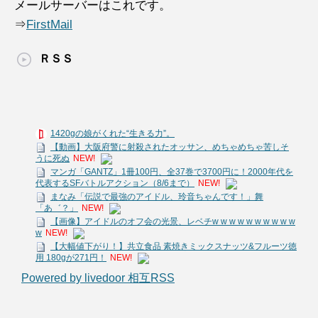
メールサーバーはこれです。
⇒
FirstMail
ＲＳＳ
1420gの娘がくれた“生きる力”。
【動画】大阪府警に射殺されたオッサン、めちゃめちゃ苦しそ
うに死ぬ
NEW!
マンガ「GANTZ」1冊100円、全37巻で3700円に！2000年代を
代表するSFバトルアクション（8/6まで）
NEW!
まなみ「伝説で最強のアイドル、玲音ちゃんです！」舞
「あ゛？」
NEW!
【画像】アイドルのオフ会の光景、レベチw w w w w w w w w w
w
NEW!
【大幅値下がり！】共立食品 素焼きミックスナッツ&フルーツ徳
用 180gが271円！
NEW!
Powered by livedoor 相互RSS