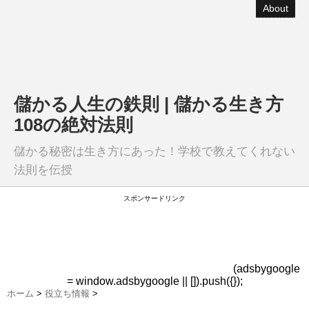
About
儲かる人生の鉄則 | 儲かる生き方
108の絶対法則
儲かる秘密は生き方にあった！学校で教えてくれない
法則を伝授
スポンサードリンク
(adsbygoogle
= window.adsbygoogle || []).push({});
ホーム
>
役立ち情報
>