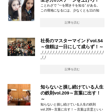
生き方のステージを上げろ！
ことわざで ”一を聞き十を知る” がある。
この境地になるには、少なくとも11の知
記事を読む
社長のマスターマインドvol.54
～信頼は一日にして成らず！～
_/_/_/_/_/_/_/_/_/_/_/_/_/_/_/_/_/_/_/_/_/_/_/
_/_/
記事を読む
知らないと損し続けている人生
の鉄則vol.209～言葉に出す！
～
知らないと損し続けている人生の鉄則
vol.209～言葉に出す！～言葉は言霊といい