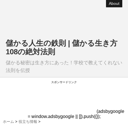
About
儲かる人生の鉄則 | 儲かる生き方
108の絶対法則
儲かる秘密は生き方にあった！学校で教えてくれない
法則を伝授
スポンサードリンク
(adsbygoogle
= window.adsbygoogle || []).push({});
ホーム
>
役立ち情報
>