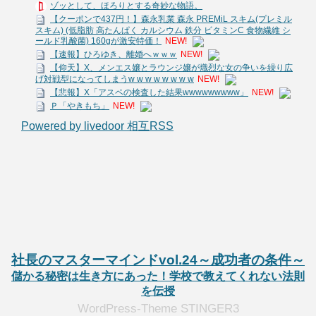
ゾッとして、ほろりとする奇妙な物語。
【クーポンで437円！】森永乳業 森永 PREMiL スキム(プレミル
スキム) (低脂肪 高たんぱく カルシウム 鉄分 ビタミンC 食物繊維 シ
ールド乳酸菌) 160gが激安特価！
NEW!
【速報】ひろゆき、離婚へｗｗｗ
NEW!
【仰天】X、メンエス嬢とラウンジ嬢が熾烈な女の争いを繰り広
げ対戦型になってしまうw w w w w w w w
NEW!
【悲報】X「アスペの検査した結果wwwwwwwww」
NEW!
Ｐ「やきもち」
NEW!
Powered by livedoor 相互RSS
社長のマスターマインドvol.24～成功者の条件～
儲かる秘密は生き方にあった！学校で教えてくれない法則
を伝授
WordPress-Theme STINGER3