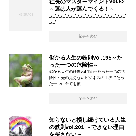
社長のマスターマインドvol.52
～運は人が運んでくる！～
_/_/_/_/_/_/_/_/_/_/_/_/_/_/_/_/_/_/_/_/_/_/_/
_/_/
記事を読む
儲かる人生の鉄則vol.195～た
った一つの危険性～
儲かる人生の鉄則vol.195～たった一つの危
険性～先の見えないビジネスの世界でたっ
た一つに全てを依
記事を読む
知らないと損し続けている人生
の鉄則vol.201 ～できない理由
を探さない～