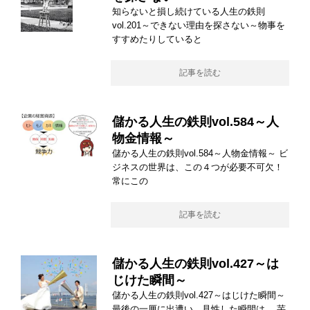
知らないと損し続けている人生の鉄則
vol.201～できない理由を探さない～物事を
すすめたりしていると
記事を読む
儲かる人生の鉄則vol.584～人
物金情報～
儲かる人生の鉄則vol.584～人物金情報～ ビ
ジネスの世界は、この４つが必要不可欠！
常にこの
記事を読む
儲かる人生の鉄則vol.427～は
じけた瞬間～
儲かる人生の鉄則vol.427～はじけた瞬間～
最後の一厘に出遭い、見性した瞬間は、 芋