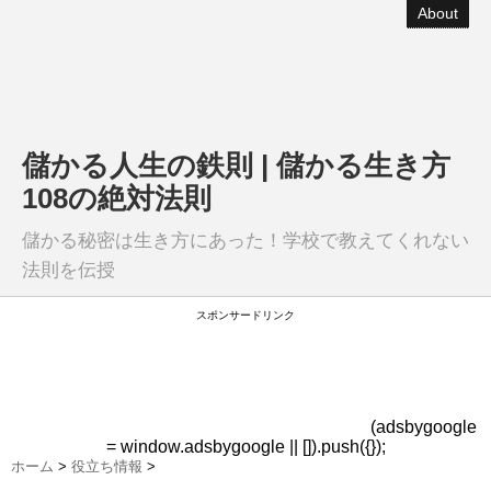
About
儲かる人生の鉄則 | 儲かる生き方
108の絶対法則
儲かる秘密は生き方にあった！学校で教えてくれない
法則を伝授
スポンサードリンク
(adsbygoogle
= window.adsbygoogle || []).push({});
ホーム
>
役立ち情報
>