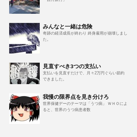
みんなと一緒は危険
奇跡の経済成長が終わり 終身雇用が崩壊しまし
た。
見直すべき3つの支払い
支払いを見直すだけで、月々2万円ぐらい節約
できました。
我慢の限界点を見き分けろ
世界保健デーのテーマは「うつ病」 ＷＨＯによ
ると、世界のうつ病患者数