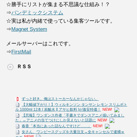
☆勝手にリストが集まる不思議な仕組み！？
⇒
パンデミックシステム
☆実は私が内緒で使っている集客ツールです。
⇒
Magnet System
メールサーバーはこれです。
⇒
FirstMail
ＲＳＳ
ずっと好き。俺はストーカーなんかじゃない。
【大幅値下がり！】ウィルキンソン タンサン レモン スリムボト
ル 1000ml 12本 [ 炭酸水 ][ アサヒ飲料 ]が激安特価！
NEW!
【悲報】ワンダンス作者「手書きでダンスアニメ描いてみまし
た」←アニメの当てつけにしか見えないと話題に
NEW!
春香「本当にあった話なんですけど……」
NEW!
女さん、ワンピースグッズを大量注文→全キャンセルで逮捕ｗ
ｗｗ
NEW!