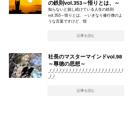
の鉄則vol.353～悟りとは、～
知らないと損し続けている人生の鉄則
vol.353～悟りとは、～いきなり修行僧のよ
うな言葉ですけど、悟
記事を読む
社長のマスターマインドvol.98
～尊徳の思想～
_/_/_/_/_/_/_/_/_/_/_/_/_/_/_/_/_/_/_/_/_/_/_/
_/_/
記事を読む