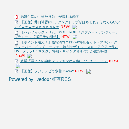
結婚生活の「当たり前」が壊れる瞬間
【画像】井口裕香(36)、タンクトップがはち切れそうなくらいデ
カイｗｗｗｗｗｗｗｗｗｗｗ
NEW!
【パシフィック・リム】MODEROID「ジプシー・デンジャー」
プラモデル【10日予約開始】
NEW!
【ポイント還元！】根羽清ココロVket特別セット（スキンアク
アスーパーモイスチャージェル特別デザイン、スキンアクアセラム
UV、メラノCCマスク、特別デザインタオル付）が激安特価！
NEW!
八幡「雪ノ下の自宅マンションが火事に なった・・・」
NEW!
【画像】フジテレビで水着JKwww
NEW!
Powered by livedoor 相互RSS