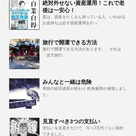
絶対外せない資産運用！これで老
後は一安心！
実は、資産をたくさん持っている人、いわゆる
お金持ちは必ず資産運用を行っ
旅行で開運できる方法
旅行で開運できる方法があります。 それは
「吉方旅行」
みんなと一緒は危険
奇跡の経済成長が終わり 終身雇用が崩壊しまし
た。
見直すべき3つの支払い
支払いを見直すだけで、月々2万円ぐらい節約
できました。