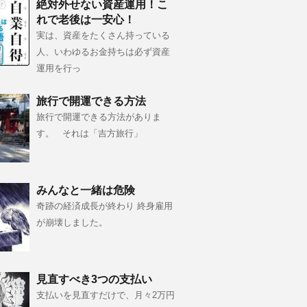
絶対外せない資産運用！こ
れで老後は一安心！
実は、資産をたくさん持っている
人、いわゆるお金持ちは必ず資産
運用を行っ
旅行で開運できる方法
旅行で開運できる方法がありま
す。 それは「吉方旅行」
みんなと一緒は危険
奇跡の経済成長が終わり 終身雇用
が崩壊しました。
見直すべき3つの支払い
支払いを見直すだけで、月々2万円