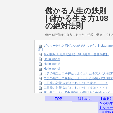
儲かる人生の鉄則
| 儲かる生き方108
の絶対法則
儲かる秘密は生き方にあった！学校で教えてくれ
ガッキーたちと恋ダンスができちゃう。Instagr
恥】
第71回NHK紅白歌合戦【NHK紅白・全曲掲載】
Hello world!
Hello world!
Hello world!
ウチの娘にカニを持たせようとしたら笑えない結
ウチの娘にカニを持たせようとしたら笑えない結
二日酔い対策 先ずはこれ！そして次は・・・！
二日酔い対策 先ずはこれ！そして次は・・・！
寒い日はコレ。絶対美味しい絶品キムチ鍋レシピ
TOP
はじめに
【重要
きゃ損
トショ
３度取