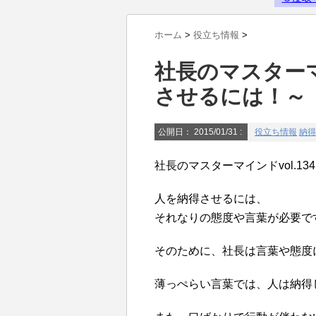
Powered by livedoor 相互RSS
ホーム
>
役立ち情報
>
社長のマスターマイ
させるには！～
公開日：
2015/01/31
:
役立ち情報
納得
社長のマスターマインドvol.1
人を納得させるには、
それなりの態度や言葉が必要で
そのために、社長は言葉や態度
薄っぺらい言葉では、人は納得