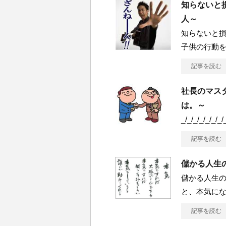
知らないと損
人～
知らないと損
子供の行動
記事を読む
社長のマスタ
は。～
_/_/_/_/_/_/_/
記事を読む
儲かる人生の
儲かる人生の鉄
と、本気にな
記事を読む