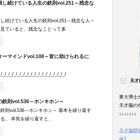
し続けている人生の鉄則vol.251～残念な
し続けている人生の鉄則vol.251～残念な人～
を見ていると、残念なことって多
ーマインドvol.108～皆に助けられるに
_/_/_/_/_/_/_/_/_/_/_/_/_/_/_/_/_/_/
天才
東大博士
鉄則vol.536～ホンキホン～
天才脳の
則vol.536～ホンキホン～ 基本を繰り返す
↓↓↓↓↓↓↓
る。 本気を繰り返すと、
天才脳開
修】