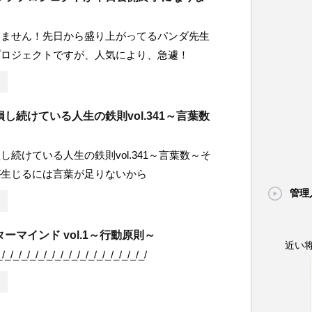
みません！先日から盛り上がってるパンダ先生
プロジェクトですが、人気により、急遽！
し続けている人生の鉄則vol.341～言葉数
し続けている人生の鉄則vol.341～言葉数～そ
が生じるには言葉が足りないから
管理
ーマインド vol.1～行動原則～
近い
_/_/_/_/_/_/_/_/_/_/_/_/_/_/_/_/_/_/