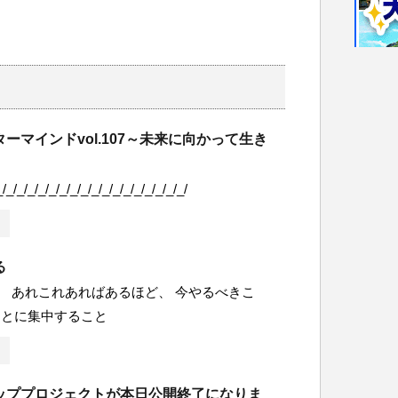
ーマインドvol.107～未来に向かって生き
_/_/_/_/_/_/_/_/_/_/_/_/_/_/_/_/_/_/
る
 あれこれあればあるほど、 今やるべきこ
ことに集中すること
ッププロジェクトが本日公開終了になりま