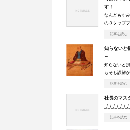
す！
なんどもす
の３タップ
記事を読む
知らないと損
～
知らないと損
もそも誤解
記事を読む
社長のマスタ
_/_/_/_/_/_/_/
記事を読む