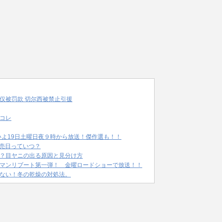
仅被罚款 切尔西被禁止引援
コレ
いよ19日土曜日夜９時から放送！傑作選も！！
発売日っていつ？
？目ヤニの出る原因と見分け方
マンリブート第一弾！ 金曜ロードショーで放送！！
ない！冬の乾燥の対処法。