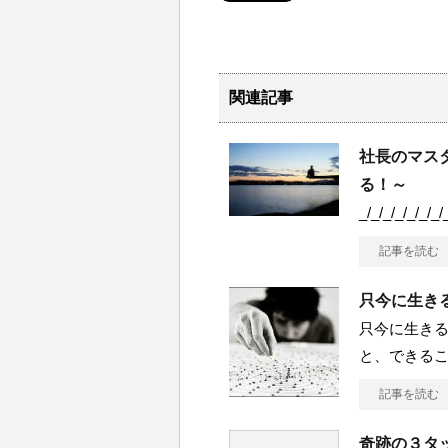
関連記事
社長のマスタ
る！～
_/_/_/_/_/_/_/
記事を読む
只今に生き
只今に生きる
と、できる
記事を読む
奇跡の３タ