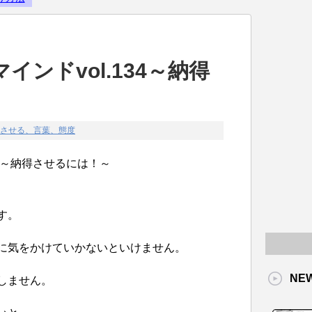
Powered by livedoor 相互RS
ンドvol.134～納得
させる、言葉、態度
34～納得させるには！～
す。
に気をかけていかないといけません。
NE
しません。