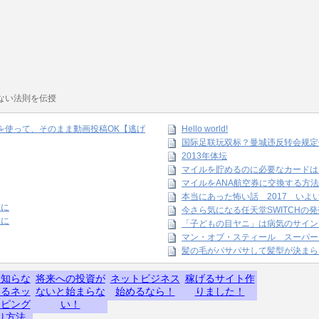
ない法則を伝授
amを使って、そのまま動画投稿OK【逃げ
Hello world!
国际足联玩双标？曼城违反转会规定
2013年体坛
マイルを貯めるのに必要なカードは
マイルをANA航空券に交換する方法
本当にあった怖い話 2017 いよ
末に
今さら気になる任天堂SWITCHの
末に
「子どもの目ヤニ」は病気のサイン
マン・オブ・スティール スーパー
髪の毛がパサパサして髪型が決まら
】知らな
将来への投資が
ネットビジネス
稼げるサイト作
するネッ
ないと始まらな
始めるなら！
りました！
ッピング
い！
り方法