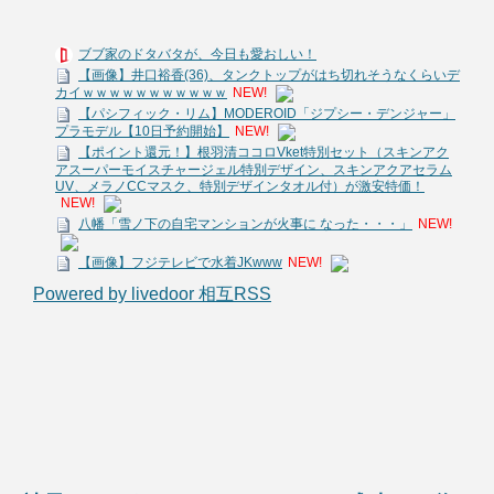
ブブ家のドタバタが、今日も愛おしい！
【画像】井口裕香(36)、タンクトップがはち切れそうなくらいデ
カイｗｗｗｗｗｗｗｗｗｗｗ
NEW!
【パシフィック・リム】MODEROID「ジプシー・デンジャー」
プラモデル【10日予約開始】
NEW!
【ポイント還元！】根羽清ココロVket特別セット（スキンアク
アスーパーモイスチャージェル特別デザイン、スキンアクアセラム
UV、メラノCCマスク、特別デザインタオル付）が激安特価！
NEW!
八幡「雪ノ下の自宅マンションが火事に なった・・・」
NEW!
【画像】フジテレビで水着JKwww
NEW!
Powered by livedoor 相互RSS