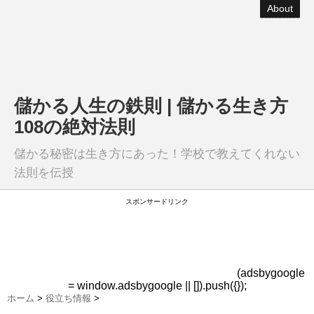
About
儲かる人生の鉄則 | 儲かる生き方
108の絶対法則
儲かる秘密は生き方にあった！学校で教えてくれない
法則を伝授
スポンサードリンク
(adsbygoogle
= window.adsbygoogle || []).push({});
ホーム
>
役立ち情報
>