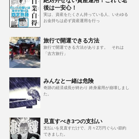
絶対外せない資産運用！これで老
後は一安心！
実は、資産をたくさん持っている人、いわゆる
お金持ちは必ず資産運用を行っ
旅行で開運できる方法
旅行で開運できる方法があります。 それは
「吉方旅行」
みんなと一緒は危険
奇跡の経済成長が終わり 終身雇用が崩壊しまし
た。
見直すべき3つの支払い
支払いを見直すだけで、月々2万円ぐらい節約
できました。