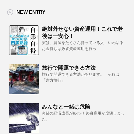
NEW ENTRY
絶対外せない資産運用！これで老
後は一安心！
実は、資産をたくさん持っている人、いわゆる
お金持ちは必ず資産運用を行っ
旅行で開運できる方法
旅行で開運できる方法があります。 それは
「吉方旅行」
みんなと一緒は危険
奇跡の経済成長が終わり 終身雇用が崩壊しまし
た。