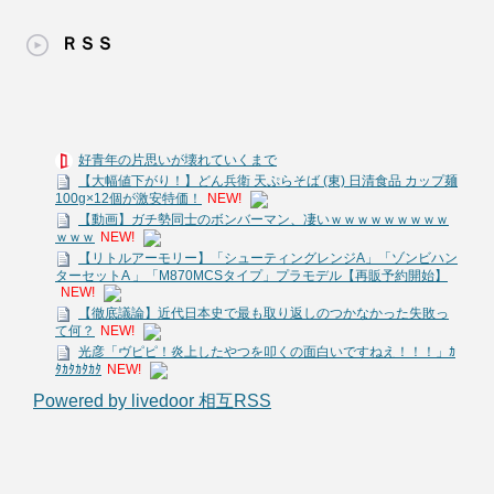
ＲＳＳ
好青年の片思いが壊れていくまで
【大幅値下がり！】どん兵衛 天ぷらそば (東) 日清食品 カップ麺
100g×12個が激安特価！
NEW!
【動画】ガチ勢同士のボンバーマン、凄いｗｗｗｗｗｗｗｗｗ
ｗｗｗ
NEW!
【リトルアーモリー】「シューティングレンジA」「ゾンビハン
ターセットA 」「M870MCSタイプ」プラモデル【再販予約開始】
NEW!
【徹底議論】近代日本史で最も取り返しのつかなかった失敗っ
て何？
NEW!
光彦「ヴピピ！炎上したやつを叩くの面白いですねえ！！！」ｶ
ﾀｶﾀｶﾀｶﾀ
NEW!
Powered by livedoor 相互RSS