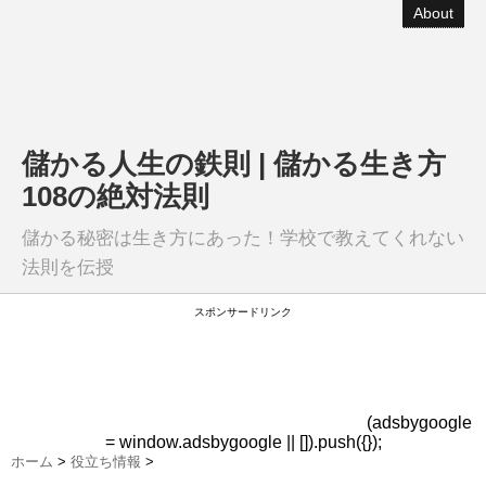
About
儲かる人生の鉄則 | 儲かる生き方
108の絶対法則
儲かる秘密は生き方にあった！学校で教えてくれない
法則を伝授
スポンサードリンク
(adsbygoogle
= window.adsbygoogle || []).push({});
ホーム
>
役立ち情報
>