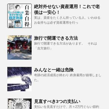
絶対外せない資産運用！これで老
後は一安心！
実は、資産をたくさん持っている人、いわゆる
お金持ちは必ず資産運用を行っ
旅行で開運できる方法
旅行で開運できる方法があります。 それは
「吉方旅行」
みんなと一緒は危険
奇跡の経済成長が終わり 終身雇用が崩壊しまし
た。
見直すべき3つの支払い
支払いを見直すだけで、月々2万円ぐらい節約