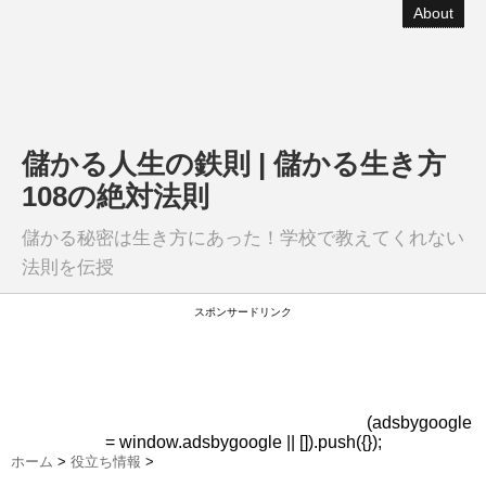
About
儲かる人生の鉄則 | 儲かる生き方
108の絶対法則
儲かる秘密は生き方にあった！学校で教えてくれない
法則を伝授
スポンサードリンク
(adsbygoogle
= window.adsbygoogle || []).push({});
ホーム
>
役立ち情報
>