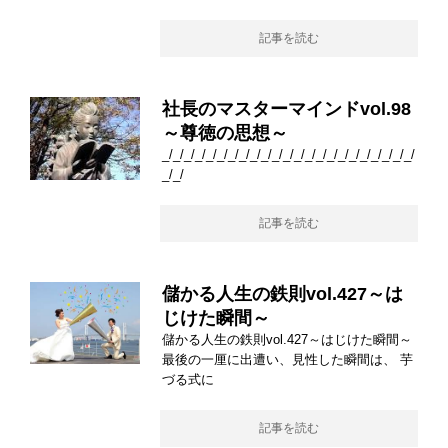
記事を読む
社長のマスターマインドvol.98
～尊徳の思想～
_/_/_/_/_/_/_/_/_/_/_/_/_/_/_/_/_/_/_/_/_/_/_/
_/_/
記事を読む
儲かる人生の鉄則vol.427～は
じけた瞬間～
儲かる人生の鉄則vol.427～はじけた瞬間～
最後の一厘に出遭い、見性した瞬間は、 芋
づる式に
記事を読む