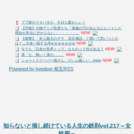
ブブ家のドタバタが、今日も愛おしい！
【悲報】大物アニメ監督たち「鬼滅の刃があんなにヒットした
理由が本当に分からない・・・・・・」
NEW!
【衝撃】「史上最大のデマ、流言飛語」と聞いて思いつくの
は？→大体一致する件w w w w w w w
NEW!
今でも「日本が世界トップ」なものって何がある？
NEW!
凛「な、無い！凛の……」
NEW!
ショートスリーパー堀さん、だいぶ厳しい…www
NEW!
Powered by livedoor 相互RSS
知らないと損し続けている人生の鉄則vol.217～女
性脳～