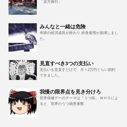
「吉方旅行」
みんなと一緒は危険
奇跡の経済成長が終わり 終身雇用が崩壊しまし
た。
見直すべき3つの支払い
支払いを見直すだけで、月々2万円ぐらい節約
できました。
我慢の限界点を見き分けろ
世界保健デーのテーマは「うつ病」 ＷＨＯによ
ると、世界のうつ病患者数