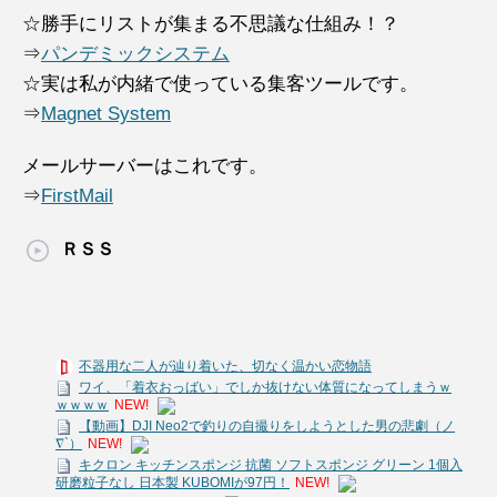
☆勝手にリストが集まる不思議な仕組み！？
⇒
パンデミックシステム
☆実は私が内緒で使っている集客ツールです。
⇒
Magnet System
メールサーバーはこれです。
⇒
FirstMail
ＲＳＳ
不器用な二人が辿り着いた、切なく温かい恋物語
ワイ、「着衣おっばい」でしか抜けない体質になってしまうｗ
ｗｗｗｗ
NEW!
【動画】DJI Neo2で釣りの自撮りをしようとした男の悲劇（ノ
∇`）
NEW!
キクロン キッチンスポンジ 抗菌 ソフトスポンジ グリーン 1個入
研磨粒子なし 日本製 KUBOMIが97円！
NEW!