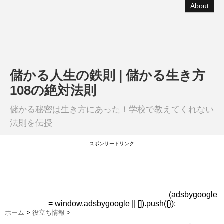
About
儲かる人生の鉄則 | 儲かる生き方
108の絶対法則
儲かる秘密は生き方にあった！学校で教えてくれない
法則を伝授
スポンサードリンク
(adsbygoogle
= window.adsbygoogle || []).push({});
ホーム
>
役立ち情報
>