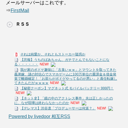
メールサーバーはこれです。
⇒
FirstMail
ＲＳＳ
それは純愛か、それともストーカー疑惑か
【悲報】うちのばあちゃん、ガチでとんでもないことにな
る・・・・・・
NEW!
我が家のボドゲ趣味に「古臭いｗｗ」とマウントを取ってきた
義弟嫁、謎の対抗心でスマホゲームに100万単位の重課金＆借金発
覚で離婚確定！「お前らがボドゲやってるのが悪い」と責任転嫁し
てきたんだがｗｗｗｗ
NEW!
【秘密クーポン】マグネット式 モバイルバッテリー 999円！
NEW!
【ネット史】「鏡の中のアクトレス事件」夫は正しかったの
に、なぜ喧嘩は終わらなかったのか
NEW!
【デレマス】渋谷凛「プロデューサーは何派？」
NEW!
Powered by livedoor 相互RSS