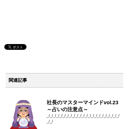
関連記事
社長のマスターマインドvol.23
～占いの注意点～
_/_/_/_/_/_/_/_/_/_/_/_/_/_/_/_/_/_/_/_/_/_/_/
_/_/