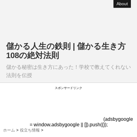
About
儲かる人生の鉄則 | 儲かる生き方
108の絶対法則
儲かる秘密は生き方にあった！学校で教えてくれない
法則を伝授
スポンサードリンク
(adsbygoogle
= window.adsbygoogle || []).push({});
ホーム
>
役立ち情報
>