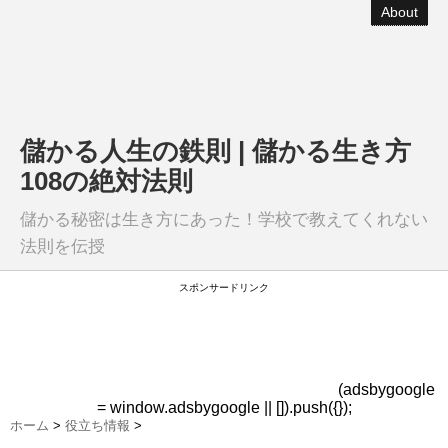
About
儲かる人生の鉄則 | 儲かる生き方
108の絶対法則
儲かる秘密は生き方にあった！学校で教えてくれない
法則を伝授
スポンサードリンク
(adsbygoogle
= window.adsbygoogle || []).push({});
ホーム
>
役立ち情報
>