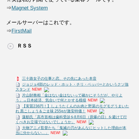
⇒
Magnet System
メールサーバーはこれです。
⇒
FirstMail
ＲＳＳ
三十路女子の仕事と恋、その先にあった本音
ジョジョ4部のレッド・ホット・チリ・ペッパーとかいうクソ強
スタンド
NEW!
片山財務相「金はない金はないって確かにそうだが、やりよ
う」→日本経済、気合いで何とかする模様
NEW!
【実質236円！】しょうたくんのお肉と野菜のモグモグうまいた
れ 黒こしょう＆ごま味 255gが激安特価！
NEW!
蓮舫氏「高市首相は歯科受診を8月6日（原爆の日）を避けて行
くべきお立場ではないでしょうか」
NEW!
大物アニメ監督たち「鬼滅の刃があんなにヒットした理由が本
当に分からない…」
NEW!