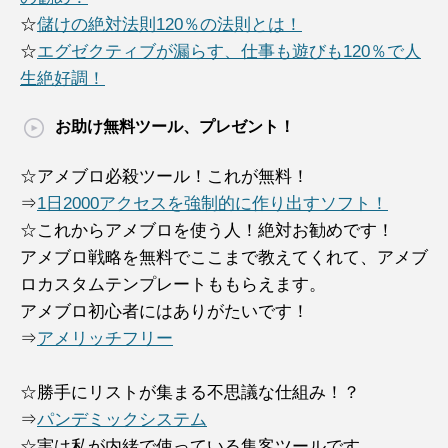
☆
儲けの絶対法則120％の法則とは！
☆
エグゼクティブが漏らす、仕事も遊びも120％で人
生絶好調！
お助け無料ツール、プレゼント！
☆アメブロ必殺ツール！これが無料！
⇒
1日2000アクセスを強制的に作り出すソフト！
☆これからアメブロを使う人！絶対お勧めです！
アメブロ戦略を無料でここまで教えてくれて、アメブ
ロカスタムテンプレートももらえます。
アメブロ初心者にはありがたいです！
⇒
アメリッチフリー
☆勝手にリストが集まる不思議な仕組み！？
⇒
パンデミックシステム
☆実は私が内緒で使っている集客ツールです。