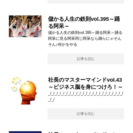
儲かる人生の鉄則vol.395～踊
る阿呆～
儲かる人生の鉄則vol.395～踊る阿呆～踊る
阿呆に見る阿呆同じ阿呆なら踊らにゃそん
そん♪何かをやる
記事を読む
社長のマスターマインドvol.43
～ビジネス脳を身につけろ！～
_/_/_/_/_/_/_/_/_/_/_/_/_/_/_/_/_/_/_/_/_/_/_/
_/_/
記事を読む