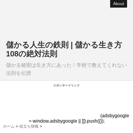
About
儲かる人生の鉄則 | 儲かる生き方
108の絶対法則
儲かる秘密は生き方にあった！学校で教えてくれない
法則を伝授
スポンサードリンク
(adsbygoogle
= window.adsbygoogle || []).push({});
ホーム
>
役立ち情報
>