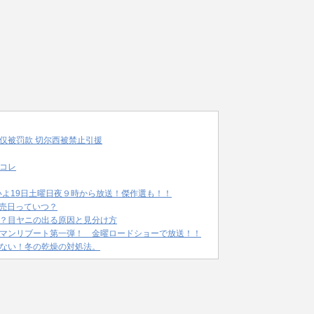
仅被罚款 切尔西被禁止引援
コレ
いよ19日土曜日夜９時から放送！傑作選も！！
発売日っていつ？
？目ヤニの出る原因と見分け方
マンリブート第一弾！ 金曜ロードショーで放送！！
ない！冬の乾燥の対処法。