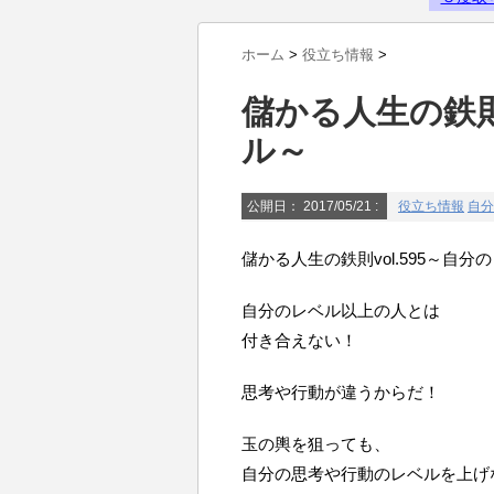
Powered by livedoor 相互RSS
ホーム
>
役立ち情報
>
儲かる人生の鉄則v
ル～
公開日：
2017/05/21
:
役立ち情報
自分
儲かる人生の鉄則vol.595～自分
自分のレベル以上の人とは
付き合えない！
思考や行動が違うからだ！
玉の輿を狙っても、
自分の思考や行動のレベルを上げ