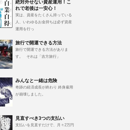
絶対外せない資産運用！こ
れで老後は一安心！
実は、資産をたくさん持っている
人、いわゆるお金持ちは必ず資産
運用を行っ
旅行で開運できる方法
旅行で開運できる方法がありま
す。 それは「吉方旅行」
みんなと一緒は危険
奇跡の経済成長が終わり 終身雇用
が崩壊しました。
見直すべき3つの支払い
支払いを見直すだけで、月々2万円