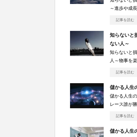
～進歩や成
記事を読む
知らないと損
ない人～
知らないと損
人～物事を
記事を読む
儲かる人生の
儲かる人生の
レース誰が勝
記事を読む
儲かる人生の