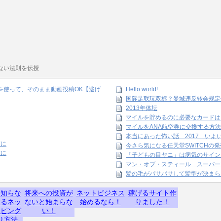
ない法則を伝授
amを使って、そのまま動画投稿OK【逃げ
Hello world!
国际足联玩双标？曼城违反转会规定
2013年体坛
マイルを貯めるのに必要なカードは
マイルをANA航空券に交換する方法
本当にあった怖い話 2017 いよ
末に
今さら気になる任天堂SWITCHの
末に
「子どもの目ヤニ」は病気のサイン
マン・オブ・スティール スーパー
髪の毛がパサパサして髪型が決まら
】知らな
将来への投資が
ネットビジネス
稼げるサイト作
するネッ
ないと始まらな
始めるなら！
りました！
ッピング
い！
り方法