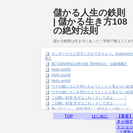
儲かる人生の鉄則
| 儲かる生き方108
の絶対法則
儲かる秘密は生き方にあった！学校で教えてくれ
ガッキーたちと恋ダンスができちゃう。Instagr
恥】
第71回NHK紅白歌合戦【NHK紅白・全曲掲載】
Hello world!
Hello world!
Hello world!
ウチの娘にカニを持たせようとしたら笑えない結
ウチの娘にカニを持たせようとしたら笑えない結
二日酔い対策 先ずはこれ！そして次は・・・！
二日酔い対策 先ずはこれ！そして次は・・・！
寒い日はコレ。絶対美味しい絶品キムチ鍋レシピ
TOP
はじめに
【重要
きゃ損
トショ
３度取