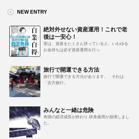
NEW ENTRY
絶対外せない資産運用！これで老
後は一安心！
実は、資産をたくさん持っている人、いわゆる
お金持ちは必ず資産運用を行っ
旅行で開運できる方法
旅行で開運できる方法があります。 それは
「吉方旅行」
みんなと一緒は危険
奇跡の経済成長が終わり 終身雇用が崩壊しまし
た。