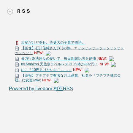
ＲＳＳ
大変だけど幸せ。等身大の子育て物語。
【画像】石川佳純さん(31)の体、エッッッッッッッッッッッッッ
ッッッッ！
NEW!
暴力行為法違反の疑いで、毎日新聞記者を逮捕
NEW!
by Amazon 天然水ラベルレス 2L×9本が992円！
NEW!
にこ「10円足りないにこ……」
NEW!
【朗報】プチプチで有名な川上産業、社名を「プチプチ株式会
社」に変更www
NEW!
Powered by livedoor 相互RSS