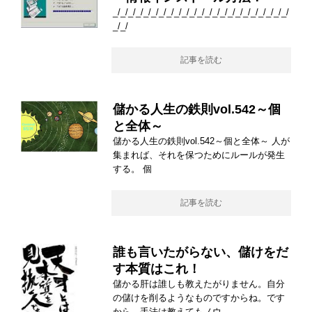
_/_/_/_/_/_/_/_/_/_/_/_/_/_/_/_/_/_/_/_/_/_/_/
_/_/
記事を読む
儲かる人生の鉄則vol.542～個
と全体～
儲かる人生の鉄則vol.542～個と全体～ 人が
集まれば、それを保つためにルールが発生
する。 個
記事を読む
誰も言いたがらない、儲けをだ
す本質はこれ！
儲かる肝は誰しも教えたがりません。自分
の儲けを削るようなものですからね。です
から、手法は教えてもノウ