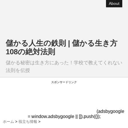
About
儲かる人生の鉄則 | 儲かる生き方
108の絶対法則
儲かる秘密は生き方にあった！学校で教えてくれない
法則を伝授
スポンサードリンク
(adsbygoogle
= window.adsbygoogle || []).push({});
ホーム
>
役立ち情報
>