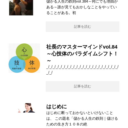
儲かる人生の鉄則vol.384～何にでも理由が
ある～誰が見てもおかしなことをやってい
ることがある。初
記事を読む
社長のマスターマインドvol.84
～心技体のパラダイムシフト！
～
_/_/_/_/_/_/_/_/_/_/_/_/_/_/_/_/_/_/_/_/_/_/_/
_/_/
記事を読む
はじめに
はじめに断っておかないといけないこと
は、 この題名「儲かる人生の鉄則｜儲ける
ための生き方１０８の絶