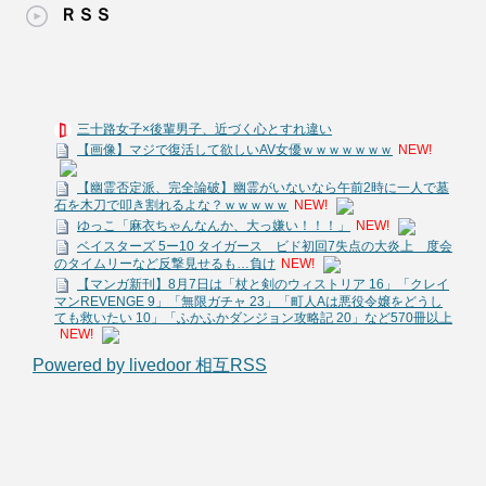
ＲＳＳ
三十路女子×後輩男子、近づく心とすれ違い
【画像】マジで復活して欲しいAV女優ｗｗｗｗｗｗｗ
NEW!
【幽霊否定派、完全論破】幽霊がいないなら午前2時に一人で墓
石を木刀で叩き割れるよな？ｗｗｗｗｗ
NEW!
ゆっこ「麻衣ちゃんなんか、大っ嫌い！！！」
NEW!
ベイスターズ 5ー10 タイガース ビド初回7失点の大炎上 度会
のタイムリーなど反撃見せるも…負け
NEW!
【マンガ新刊】8月7日は「杖と剣のウィストリア 16」「クレイ
マンREVENGE 9」「無限ガチャ 23」「町人Aは悪役令嬢をどうし
ても救いたい 10」「ふかふかダンジョン攻略記 20」など570冊以上
NEW!
Powered by livedoor 相互RSS