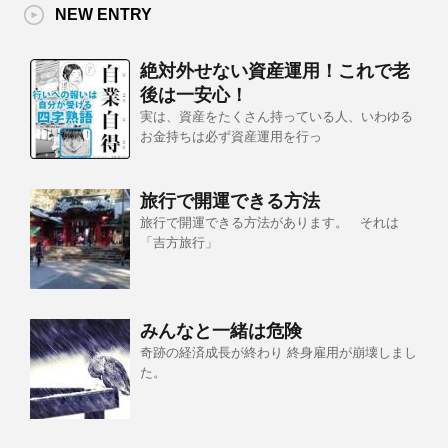
NEW ENTRY
絶対外せない資産運用！これで老
後は一安心！
実は、資産をたくさん持っている人、いわゆる
お金持ちは必ず資産運用を行っ
旅行で開運できる方法
旅行で開運できる方法があります。 それは
「吉方旅行」
みんなと一緒は危険
奇跡の経済成長が終わり 終身雇用が崩壊しまし
た。