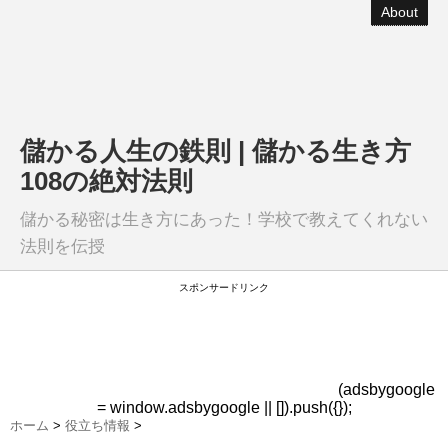
About
儲かる人生の鉄則 | 儲かる生き方
108の絶対法則
儲かる秘密は生き方にあった！学校で教えてくれない
法則を伝授
スポンサードリンク
(adsbygoogle
= window.adsbygoogle || []).push({});
ホーム
>
役立ち情報
>