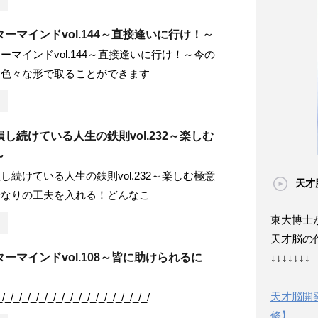
ーマインドvol.144～直接逢いに行け！～
ーマインドvol.144～直接逢いに行け！～今の
は色々な形で取ることができます
し続けている人生の鉄則vol.232～楽しむ
～
し続けている人生の鉄則vol.232～楽しむ極意
天才
分なりの工夫を入れる！どんなこ
東大博士
天才脳の
ーマインドvol.108～皆に助けられるに
↓↓↓↓↓↓↓
天才脳開
_/_/_/_/_/_/_/_/_/_/_/_/_/_/_/_/_/_/
修】