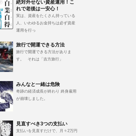
絶対外せない資産運用！こ
れで老後は一安心！
実は、資産をたくさん持っている
人、いわゆるお金持ちは必ず資産
運用を行っ
旅行で開運できる方法
旅行で開運できる方法がありま
す。 それは「吉方旅行」
みんなと一緒は危険
奇跡の経済成長が終わり 終身雇用
が崩壊しました。
見直すべき3つの支払い
支払いを見直すだけで、月々2万円