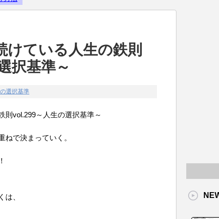
Powered by livedoor 相互RS
続けている人生の鉄則
生の選択基準～
の選択基準
vol.299～人生の選択基準～
重ねで決まっていく。
！
NE
くは、