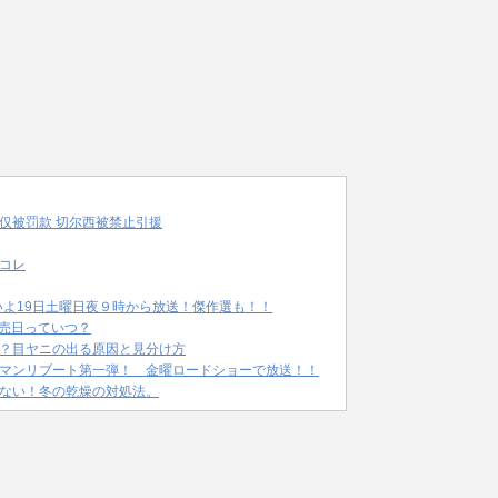
仅被罚款 切尔西被禁止引援
コレ
いよ19日土曜日夜９時から放送！傑作選も！！
発売日っていつ？
？目ヤニの出る原因と見分け方
マンリブート第一弾！ 金曜ロードショーで放送！！
ない！冬の乾燥の対処法。