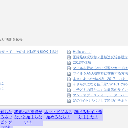
ない法則を伝授
amを使って、そのまま動画投稿OK【逃げ
Hello world!
国际足联玩双标？曼城违反转会规定
2013年体坛
マイルを貯めるのに必要なカードは
マイルをANA航空券に交換する方法
本当にあった怖い話 2017 いよ
末に
今さら気になる任天堂SWITCHの
末に
「子どもの目ヤニ」は病気のサイン
マン・オブ・スティール スーパー
髪の毛がパサパサして髪型が決まら
】知らな
将来への投資が
ネットビジネス
稼げるサイト作
するネッ
ないと始まらな
始めるなら！
りました！
ッピング
い！
り方法