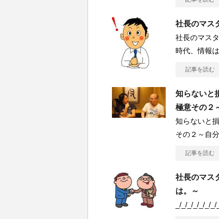
社長のマスタ
社長のマスタ
時代、情報
記事を読む
知らないと損
極意その２
知らないと損
その２～自
記事を読む
社長のマスタ
は。～
_/_/_/_/_/_/_/