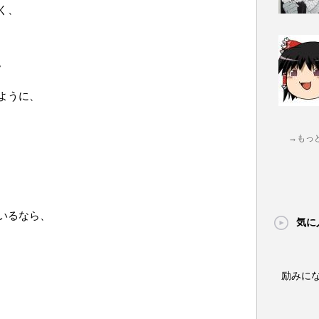
く、
。
ように、
→もっ
いるなら、
気に
励みに