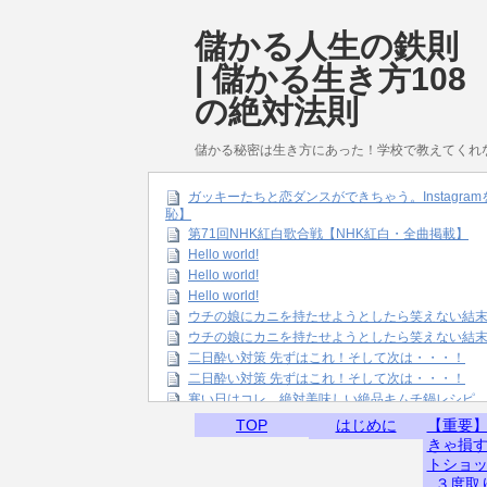
儲かる人生の鉄則
| 儲かる生き方108
の絶対法則
儲かる秘密は生き方にあった！学校で教えてくれ
ガッキーたちと恋ダンスができちゃう。Instagr
恥】
第71回NHK紅白歌合戦【NHK紅白・全曲掲載】
Hello world!
Hello world!
Hello world!
ウチの娘にカニを持たせようとしたら笑えない結
ウチの娘にカニを持たせようとしたら笑えない結
二日酔い対策 先ずはこれ！そして次は・・・！
二日酔い対策 先ずはこれ！そして次は・・・！
寒い日はコレ。絶対美味しい絶品キムチ鍋レシピ
TOP
はじめに
【重要
きゃ損
トショ
３度取