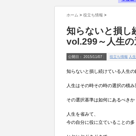
Powered by livedoor 相互RSS
ホーム
>
役立ち情報
>
知らないと損し
vol.299～人
公開日：
2015/11/07
:
役立ち情報
人生
知らないと損し続けている人生の鉄則
人生はその時その時の選択の積み
その選択基準は如何にあるべきか
人生を省みて、
今の自分に役に立ていることの多