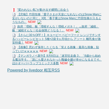
“変われない私”が動き出す瞬間に出会う
【悲報】竹田恒泰「愛子さまが天皇になれないのはSnow Manに
女がいないのと同じ」X民「養子案はSnow Manに竹田恒泰が入るよ
うなもの」
NEW!
政府「増税」敵「増税すんな！増税メガネ！」→政府「減税」
敵「減税すんな！社会保障どうなる！」
NEW!
【さらに30％OFF！】キユーピー ベビーフード レンジでチンす
るハッピーレシピセット 5種×2袋 9ヵ月頃から アソート 離乳食が激
安特価！
NEW!
【画像】思わず保存したくなる「笑える画像・最高な画像」貼
っていけｗｗｗｗｗ
NEW!
【マンガラノベ新刊】8月8日は「迷宮狂走曲 3」「8歳から始め
る魔法学 6」「誰にも愛されなかった醜穢令嬢が幸せになるまで 4」
ほかオーバーラップコミックス多数
NEW!
Powered by livedoor 相互RSS