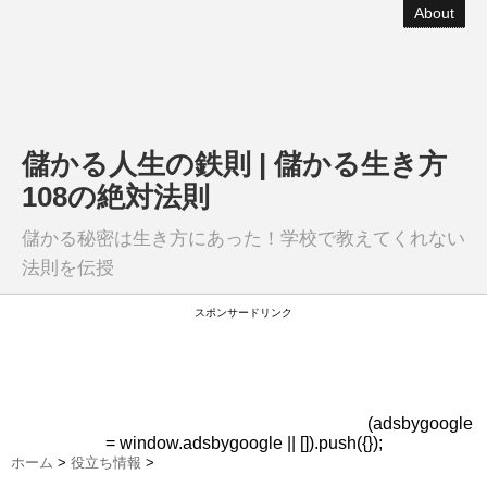
About
儲かる人生の鉄則 | 儲かる生き方
108の絶対法則
儲かる秘密は生き方にあった！学校で教えてくれない
法則を伝授
スポンサードリンク
(adsbygoogle
= window.adsbygoogle || []).push({});
ホーム
>
役立ち情報
>