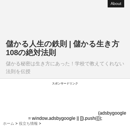
About
儲かる人生の鉄則 | 儲かる生き方
108の絶対法則
儲かる秘密は生き方にあった！学校で教えてくれない
法則を伝授
スポンサードリンク
(adsbygoogle
= window.adsbygoogle || []).push({});
ホーム
>
役立ち情報
>