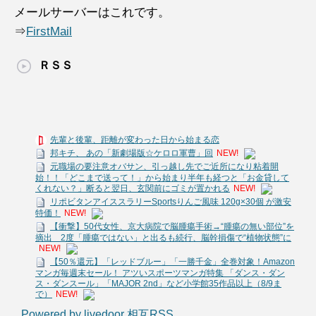
メールサーバーはこれです。
⇒
FirstMail
ＲＳＳ
先輩と後輩、距離が変わった日から始まる恋
邦キチ、 あの「新劇場版☆ケロロ軍曹」回
NEW!
元職場の要注意オバサン、引っ越し先でご近所になり粘着開
始！！「どこまで送って！」から始まり半年も経つと「お金貸して
くれない？」断ると翌日、玄関前にゴミが置かれる
NEW!
リポビタンアイススラリーSportsりんご風味 120g×30個 が激安
特価！
NEW!
【衝撃】50代女性、京大病院で脳腫瘍手術→“腫瘍の無い部位”を
摘出 2度「腫瘍ではない」と出るも続行、脳幹損傷で“植物状態”に
NEW!
【50％還元】「レッドブルー」「一勝千金」全巻対象！Amazon
マンガ毎週末セール！ アツいスポーツマンガ特集 「ダンス・ダン
ス・ダンスール」「MAJOR 2nd」など小学館35作品以上（8/9ま
で）
NEW!
Powered by livedoor 相互RSS