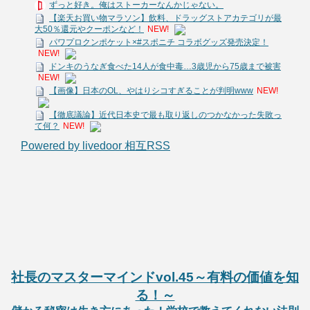
ずっと好き。俺はストーカーなんかじゃない。
【楽天お買い物マラソン】飲料、ドラッグストアカテゴリが最
大50％還元やクーポンなど！
NEW!
パワプロクンポケット×#スポニチ コラボグッズ発売決定！
NEW!
ドンキのうなぎ食べた14人が食中毒…3歳児から75歳まで被害
NEW!
【画像】日本のOL、やはりシコすぎることが判明www
NEW!
【徹底議論】近代日本史で最も取り返しのつかなかった失敗っ
て何？
NEW!
Powered by livedoor 相互RSS
社長のマスターマインドvol.45～有料の価値を知
る！～