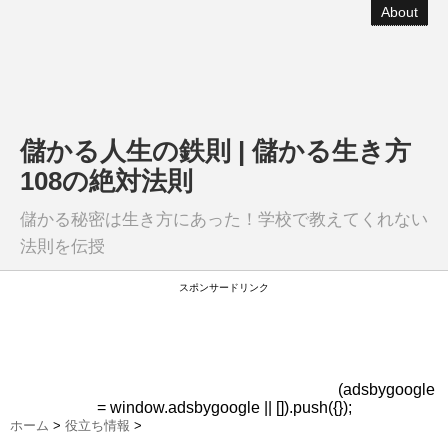
About
儲かる人生の鉄則 | 儲かる生き方
108の絶対法則
儲かる秘密は生き方にあった！学校で教えてくれない
法則を伝授
スポンサードリンク
(adsbygoogle
= window.adsbygoogle || []).push({});
ホーム
>
役立ち情報
>