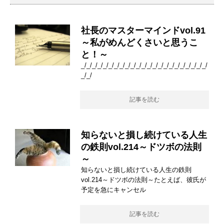
社長のマスターマインドvol.91
～私がめんどくさいと思うこ
と！～
_/_/_/_/_/_/_/_/_/_/_/_/_/_/_/_/_/_/_/_/_/_/_/
_/_/
記事を読む
知らないと損し続けている人生
の鉄則vol.214～ドツボの法則
～
知らないと損し続けている人生の鉄則
vol.214～ドツボの法則～たとえば、彼氏が
予定を急にキャンセル
記事を読む