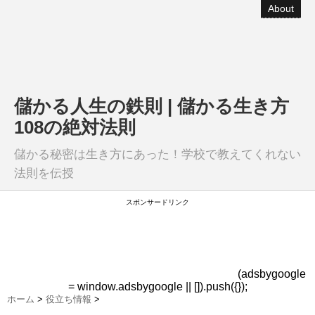
About
儲かる人生の鉄則 | 儲かる生き方
108の絶対法則
儲かる秘密は生き方にあった！学校で教えてくれない
法則を伝授
スポンサードリンク
(adsbygoogle
= window.adsbygoogle || []).push({});
ホーム
>
役立ち情報
>