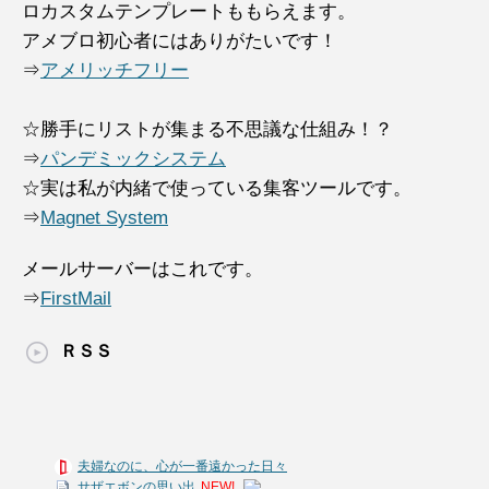
ロカスタムテンプレートももらえます。
アメブロ初心者にはありがたいです！
⇒
アメリッチフリー
☆勝手にリストが集まる不思議な仕組み！？
⇒
パンデミックシステム
☆実は私が内緒で使っている集客ツールです。
⇒
Magnet System
メールサーバーはこれです。
⇒
FirstMail
ＲＳＳ
夫婦なのに、心が一番遠かった日々
サザエボンの思い出
NEW!