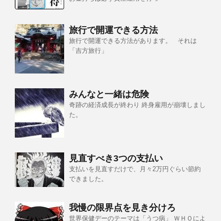
旅行で開運できる方法
旅行で開運できる方法があります。 それは
「吉方旅行」
みんなと一緒は危険
奇跡の経済成長が終わり 終身雇用が崩壊しまし
た。
見直すべき3つの支払い
支払いを見直すだけで、月々2万円ぐらい節約
できました。
我慢の限界点を見き分けろ
世界保健デーのテーマは「うつ病」 ＷＨＯによ