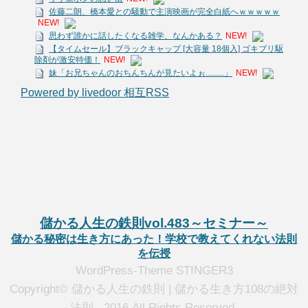
佐藤二朗、橋本愛との騒動で主演映画が完全白紙へｗｗｗｗｗ
NEW!
思わず誰かに話したくなる雑学、なんかある？
NEW!
【タイムセール】ブラックキャップ [大容量 18個入] ゴキブリ駆
除剤が激安特価！
NEW!
妹「お兄ちゃんのおちんちんが見たいよぉ.........」
NEW!
Powered by livedoor 相互RSS
儲かる人生の鉄則vol.483～セミナー～
儲かる秘密は生き方にあった！学校で教えてくれない法則
を伝授
WordPress-Theme STINGER3
Copyright© 儲かる人生の鉄則 | 儲かる生き方108の絶対
法則 , 2016 All Rights Reserved.