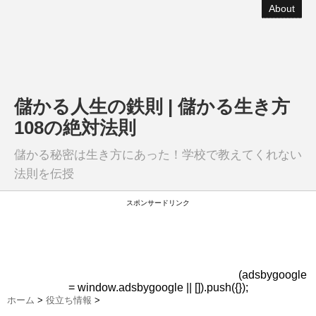
About
儲かる人生の鉄則 | 儲かる生き方
108の絶対法則
儲かる秘密は生き方にあった！学校で教えてくれない
法則を伝授
スポンサードリンク
(adsbygoogle
= window.adsbygoogle || []).push({});
ホーム
>
役立ち情報
>