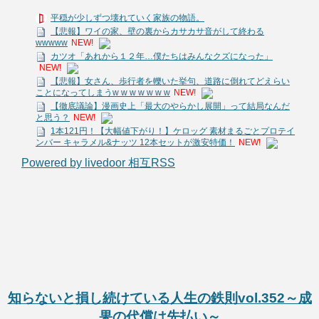
平穏が少しずつ壊れていく家族の物語。
【悲報】ワイの家、壁の裏からカサカサ音がして終わる
wwwww
NEW!
カツオ「あれから１２年…僕たちはみんなクズになった」
NEW!
【悲報】女さん、歩行者を轢いた挙句、道路に倒れてどえらい
ことになってしまうw w w w w w w
NEW!
【徹底議論】漫画史上「最大のやらかし展開」って結局なんだ
と思う？
NEW!
1本121円！【大幅値下がり！】ケロッグ 素材まるごとプロテイ
ンバー キャラメル&ナッツ 12本セットが激安特価！
NEW!
Powered by livedoor 相互RSS
知らないと損し続けている人生の鉄則vol.352～成
果の代償は先払い～