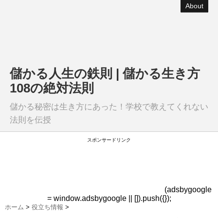
About
儲かる人生の鉄則 | 儲かる生き方
108の絶対法則
儲かる秘密は生き方にあった！学校で教えてくれない
法則を伝授
スポンサードリンク
(adsbygoogle
= window.adsbygoogle || []).push({});
ホーム
>
役立ち情報
>