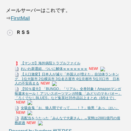
メールサーバーはこれです。
⇒
FirstMail
ＲＳＳ
【マンガ】海外病院トラブルファイル
れいわ新選組、ついに解体ｗｗｗｗｗｗｗ
NEW!
【人口激変】日本人が減り「外国人が増えた」自治体ランキン
グ、1位大阪市 2位横浜市 3位名古屋市 4位京都市 5位川口市 日本
人の不安高まる
NEW!
【50％還元】「BUNGO」「リアル」全巻対象！Amazonマンガ
毎週末セール！ アツいスポーツマンガ特集 「みどりのマキバオー」
「ろくでなしBLUES」など集英社35作品以上まとめ（8/9まで）
NEW!
女吸血鬼「お、狼人間ですって……！？」狼男「あっ、はい」
NEW!
高配当をうたった「みんなで大家さん」→実態は2881億円の債
務超過
NEW!